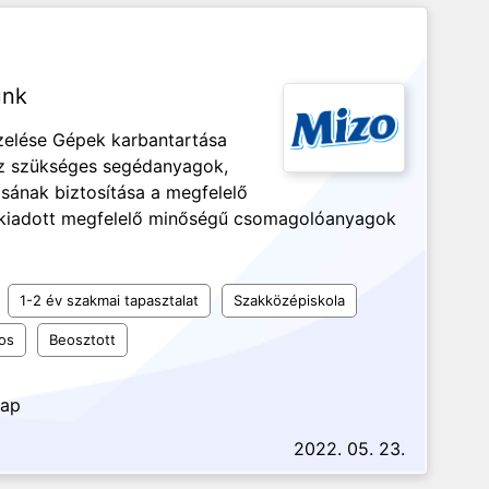
ünk
zelése Gépek karbantartása
hez szükséges segédanyagok,
sának biztosítása a megfelelő
é kiadott megfelelő minőségű csomagolóanyagok
1-2 év szakmai tapasztalat
Szakközépiskola
os
Beosztott
nap
2022. 05. 23.