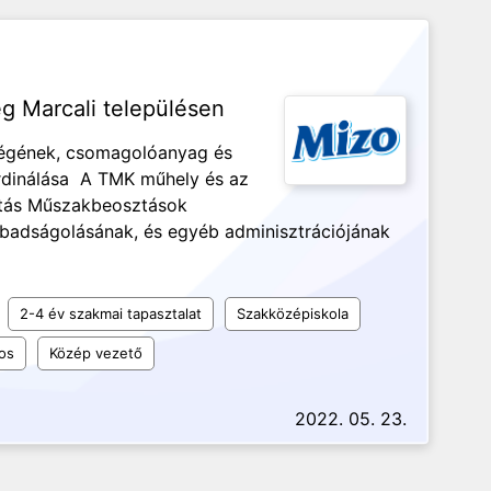
 Marcali településen
ségének, csomagolóanyag és
rdinálása A TMK műhely és az
rtás Műszakbeosztások
abadságolásának, és egyéb adminisztrációjának
2-4 év szakmai tapasztalat
Szakközépiskola
os
Közép vezető
2022. 05. 23.