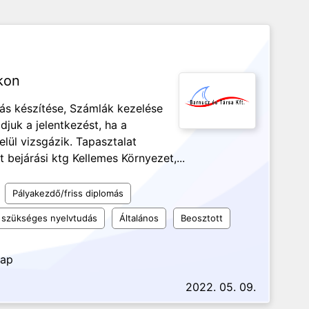
kon
lás készítése, Számlák kezelése
djuk a jelentkezést, ha a
lül vizsgázik. Tapasztalat
bejárási ktg Kellemes Környezet,...
Pályakezdő/friss diplomás
szükséges nyelvtudás
Általános
Beosztott
nap
2022. 05. 09.