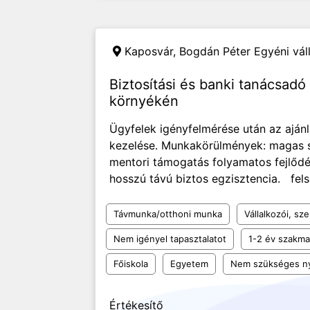
Kaposvár,
Bogdán Péter Egyéni vál
Biztosítási és banki tanácsad
környékén
Ügyfelek igényfelmérése után az ajánl
kezelése. Munkakörülmények: magas s
mentori támogatás folyamatos fejlődé
hosszú távú biztos egzisztencia. fels
Távmunka/otthoni munka
Vállalkozói, sz
Nem igényel tapasztalatot
1-2 év szakmai
Főiskola
Egyetem
Nem szükséges ny
Értékesítő