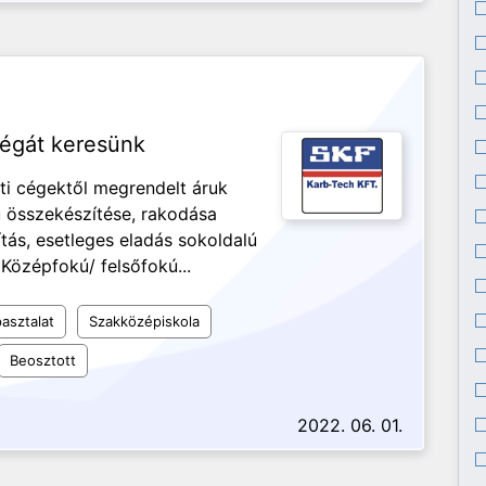
légát keresünk
ti cégektől megrendelt áruk
ru összekészítése, rakodása
tás, esetleges eladás sokoldalú
özépfokú/ felsőfokú...
asztalat
Szakközépiskola
Beosztott
2022. 06. 01.