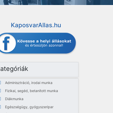
KaposvarAllas.hu
ategóriák
Adminisztráció, irodai munka
Fizikai, segéd, betanított munka
Diákmunka
Egészségügy, gyógyszeripar