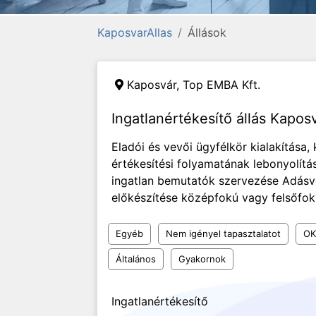
KaposvarAllas
Állások
Kaposvár,
Top EMBA Kft.
Ingatlanértékesítő állás Kapos
Eladói és vevői ügyfélkör kialakítása,
értékesítési folyamatának lebonyolítá
ingatlan bemutatók szervezése Adásvé
előkészítése középfokú vagy felsőfok
Egyéb
Nem igényel tapasztalatot
OK
Általános
Gyakornok
Ingatlanértékesítő