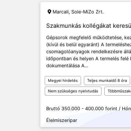
Marcali,
Sole-MiZo Zrt.
Szakmunkás kollégákat keres
Gépsorok megfelelő működtetése, ke
(kívül és belül egyaránt) A termelés
csomagolóanyagok rendelkezésre állá
időpontban és helyen A termelés fel
dokumentálása A...
Megyei hirdetés
Teljes munkaidő 8 óra
Nem szükséges nyelvtudás
Többműszak
Bruttó 350.000 - 400.000 forint / Hó
Élelmiszeripar