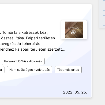
. Tömörfa alkatrészek kézi,
szeállítása. Faipari területen
kavegzés Jó teherbírás
dhez Faiapari területen szerzett...
Pályakezdő/friss diplomás
la
Nem szükséges nyelvtudás
Többműszakos
2022. 05. 25.