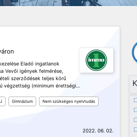
váron
 kezelése Eladó ingatlanok
sa Vevői igények felmérése,
teli szerződések teljes körű
K
ú végzettség (minimum érettségi...
J
Gimnázium
Nem szükséges nyelvtudás
2022. 06. 02.