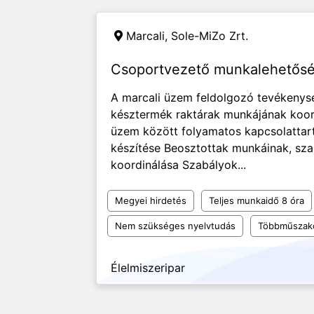
Marcali,
Sole-MiZo Zrt.
Csoportvezető munkalehetőség
A marcali üzem feldolgozó tevékeny
késztermék raktárak munkájának koo
üzem között folyamatos kapcsolatta
készítése Beosztottak munkáinak, sz
koordinálása Szabályok...
Megyei hirdetés
Teljes munkaidő 8 óra
Nem szükséges nyelvtudás
Többműszak
Élelmiszeripar