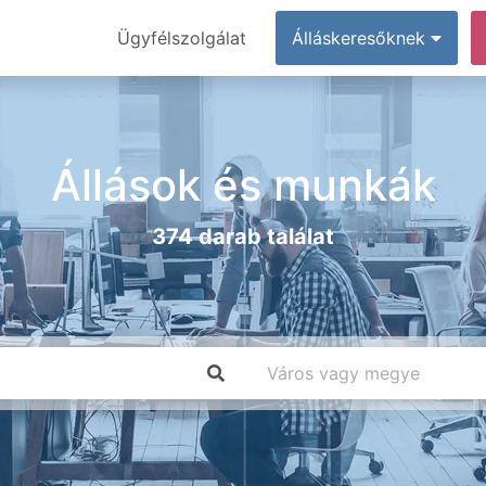
Ügyfélszolgálat
Álláskeresőknek
Állások és munkák
374 darab találat