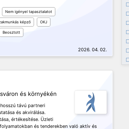
Nem igényel tapasztalatot
szakmunkás képző
OKJ
Beosztott
2026. 04. 02.
osváron és környékén
 hosszú távú partneri
tatása és akvirálása.
ása, értékesítése. Üzleti
i folyamatokban és tenderekben való aktív és