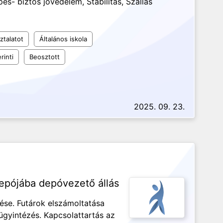
s- biztos jövedelem, Stabilitás, Szállás
ztalatot
Általános iskola
rinti
Beosztott
2025. 09. 23.
depójába depóvezető állás
ése. Futárok elszámoltatása
 ügyintézés. Kapcsolattartás az