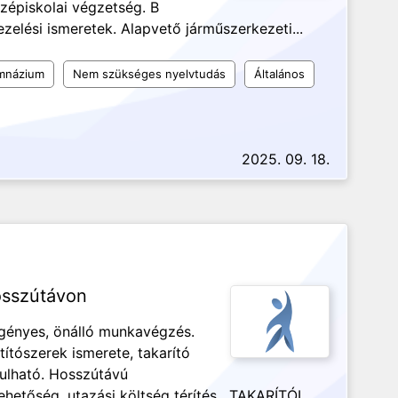
zépiskolai végzetség. B
zelési ismeretek. Alapvető járműszerkezeti...
mnázium
Nem szükséges nyelvtudás
Általános
2025. 09. 18.
osszútávon
 Igényes, önálló munkavégzés.
títószerek ismerete, takarító
nulható. Hosszútávú
hetőség, utazási költség térítés. TAKARÍTÓI...