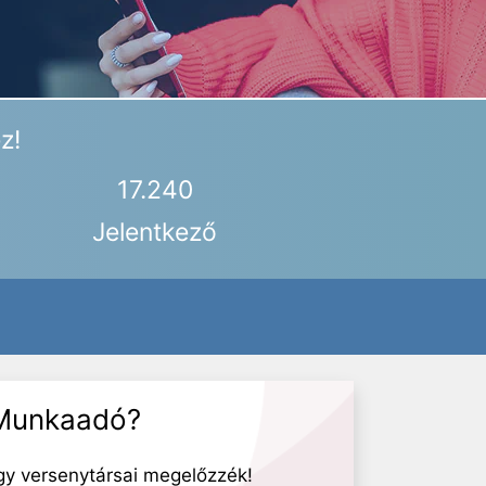
z!
17.240
Jelentkező
Munkaadó?
gy versenytársai megelőzzék!