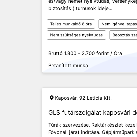
és/vagy német nyelvtudás, Versenyképe
biztosítás ( turnusok ideje...
Teljes munkaidő 8 óra
Nem igényel tapas
Nem szükséges nyelvtudás
Beosztás sze
Bruttó 1.800 - 2.700 forint / Óra
Betanított munka
Kaposvár,
92 Leticia Kft.
GLS futárszolgálat kaposvári 
Túrák szervezése. Raktárkészlet kezel
Fővonali járat indítása. Gépjárműpark