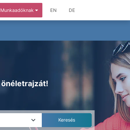
Munkaadóknak
EN
DE
 önéletrajzát!