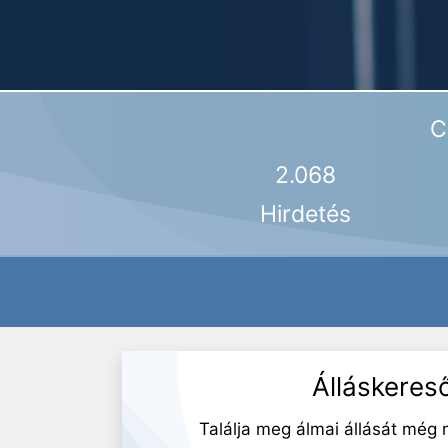
C
2.068
Hirdetés
Álláskeres
Találja meg álmai állását még 