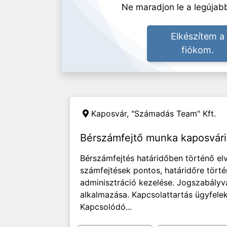
Ne maradjon le a legújabb
Elkészítem a
fiókom.
Kaposvár,
"Számadás Team" Kft.
Bérszámfejtő munka kaposvári
Bérszámfejtés határidőben történő elv
számfejtések pontos, határidőre tört
adminisztráció kezelése. Jogszabály
alkalmazása. Kapcsolattartás ügyfele
Kapcsolódó...