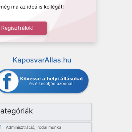
még ma az ideális kollégát!
Regisztrálok!
KaposvarAllas.hu
ategóriák
Adminisztráció, irodai munka