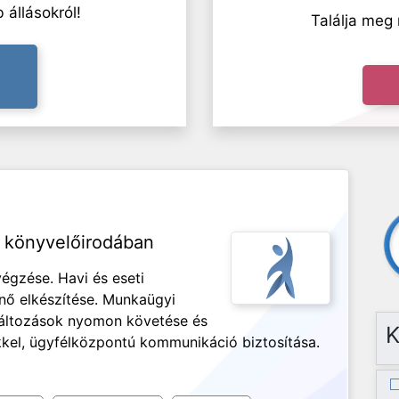
 állásokról!
Találja meg 
 könyvelőirodában
égzése. Havi és eseti
énő elkészítése. Munkaügyi
változások nyomon követése és
K
kkel, ügyfélközpontú kommunikáció biztosítása.