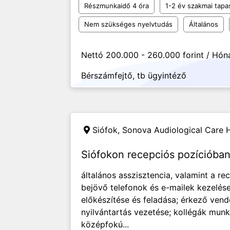
Részmunkaidő 4 óra
1-2 év szakmai tapa
Nem szükséges nyelvtudás
Általános
Nettó 200.000 - 260.000 forint / Hón
Bérszámfejtő, tb ügyintéző
Siófok,
Sonova Audiological Care H
Siófokon recepciós pozícióba
általános asszisztencia, valamint a re
bejövő telefonok és e-mailek kezelés
előkészítése és feladása; érkező ven
nyilvántartás vezetése; kollégák mun
középfokú...