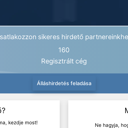
satlakozzon sikeres hirdető partnereinkhe
160
Regisztrált cég
Álláshirdetés feladása
ő?
ma, kezdje most!
Ne hagyja, ho