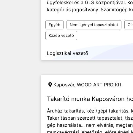
ügyfelekkel és a GLS központjával. Kö
kategóriás jogosítvány. Számítógép ke
Egyéb
Nem igényel tapasztalatot
Gi
Közép vezető
Logisztikai vezető
Kaposvár,
WOOD ART PRO Kft.
Takarító munka Kaposváron h
Áruház takarítás, kézi/gépi takarítás.
Takarításban szerzett tapasztalat, tisz
gép használata... nem elvárás, megta
munkavégzési lehetőség, előrelépési le