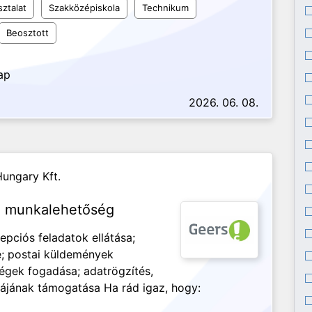
sztalat
Szakközépiskola
Technikum
Beosztott
ap
2026. 06. 08.
ungary Kft.
n munkalehetőség
cepciós feladatok ellátása;
e; postai küldemények
dégek fogadása; adatrögzítés,
kájának támogatása Ha rád igaz, hogy: