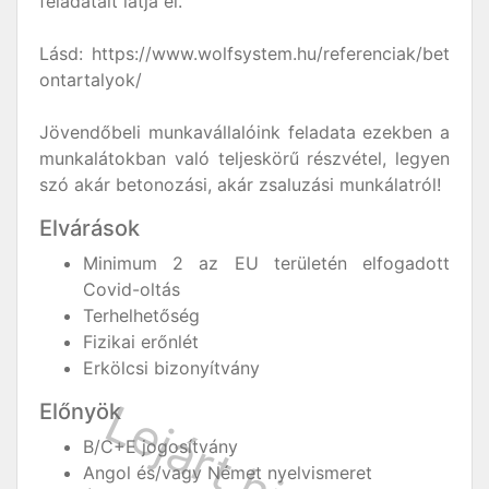
feladatait látja el.
Lásd: https://www.wolfsystem.hu/referenciak/bet
ontartalyok/
Jövendőbeli munkavállalóink feladata ezekben a
munkalátokban való teljeskörű részvétel, legyen
szó akár betonozási, akár zsaluzási munkálatról!
Elvárások
Minimum 2 az EU területén elfogadott
Covid-oltás
Terhelhetőség
Fizikai erőnlét
Erkölcsi bizonyítvány
Előnyök
B/C+E jogosítvány
Angol és/vagy Német nyelvismeret