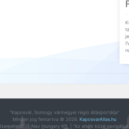
K
t
j
(
n
"Kaposvár, Somogy vármegyei régió állásportálja"
Minden jog fentartva © 2026.
KaposvarAllas.hu
zemeltető: IT-Nav Hungary Kft. | "Az elsők közé navigáljuk