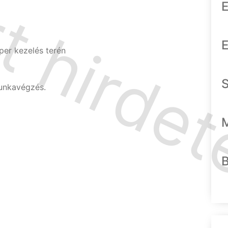
E
E
er kezelés terén
munkavégzés.