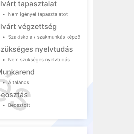
lvárt tapasztalat
Nem igényel tapasztalatot
lvárt végzettség
Szakiskola / szakmunkás képző
Szükséges nyelvtudás
Nem szükséges nyelvtudás
Munkarend
Általános
Beosztás
Beosztott