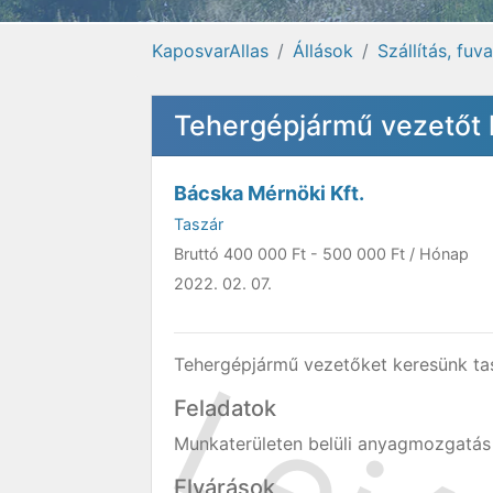
KaposvarAllas
Állások
Szállítás, fuv
Tehergépjármű vezetőt 
Bácska Mérnöki Kft.
Taszár
Bruttó
400 000 Ft
-
500 000 Ft
/ Hónap
2022. 02. 07.
Tehergépjármű vezetőket keresünk ta
Feladatok
Munkaterületen belüli anyagmozgatás
Elvárások