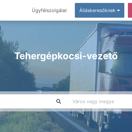
Ügyfélszolgálat
Álláskeresőknek
Tehergépkocsi-vezető