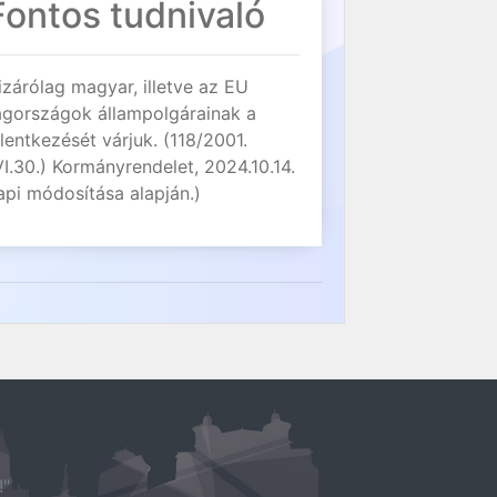
Fontos tudnivaló
izárólag magyar, illetve az EU
agországok állampolgárainak a
elentkezését várjuk. (118/2001.
VI.30.) Kormányrendelet, 2024.10.14.
api módosítása alapján.)
!"