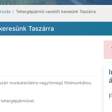
arozás
Tehergépjármű vezetőt keresünk Taszárra
keresünk Taszárra
á
szári munkaterületre nagytömegű földmunkához.
F
 tehergépjárművel.