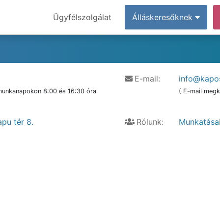
Ügyfélszolgálat
Álláskeresőknek
E-mail:
info@kapos
 munkanapokon 8:00 és 16:30 óra
( E-mail megk
pu tér 8.
Rólunk:
Munkatása