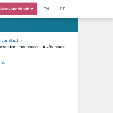
Munkaadóknak
EN
DE
varallas.hu
ersésekre 1 munkanapon belül válaszolunk! )
ink