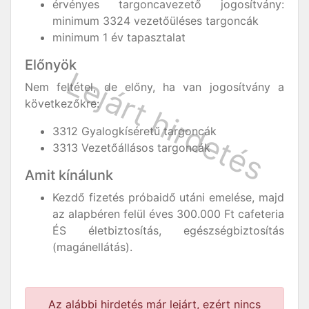
érvényes targoncavezető jogosítvány:
minimum 3324 vezetőüléses targoncák
minimum 1 év tapasztalat
Előnyök
Nem feltétel, de előny, ha van jogosítvány a
következőkre:
3312 Gyalogkíséretű targoncák
3313 Vezetőállásos targoncák
Amit kínálunk
Kezdő fizetés próbaidő utáni emelése, majd
az alapbéren felül éves 300.000 Ft cafeteria
ÉS életbiztosítás, egészségbiztosítás
(magánellátás).
Az alábbi hirdetés már lejárt, ezért nincs