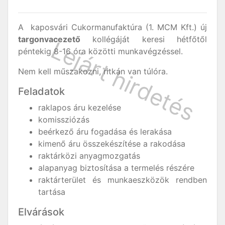
A kaposvári Cukormanufaktúra (1. MCM Kft.) új
targonvacezető
kollégáját keresi hétfőtől
péntekig 8-16 óra közötti munkavégzéssel.
Nem kell műszakozni, ritkán van túlóra.
Feladatok
raklapos áru kezelése
komissziózás
beérkező áru fogadása és lerakása
kimenő áru összekészítése a rakodása
raktárközi anyagmozgatás
alapanyag biztosítása a termelés részére
raktárterület és munkaeszközök rendben
tartása
Elvárások