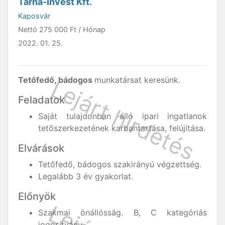
Tárna-Invest Kft.
Kaposvár
Nettó
275 000 Ft
/ Hónap
2022. 01. 25.
Tetőfedő, bádogos
munkatársat keresünk.
Feladatok
Saját tulajdonban álló ipari ingatlanok
tetőszerkezetének karbantartása, felújítása.
Elvárások
Tetőfedő, bádogos szakirányú végzettség.
Legalább 3 év gyakorlat.
Előnyök
Szakmai önállósság. B, C kategóriás
jogosítvány.