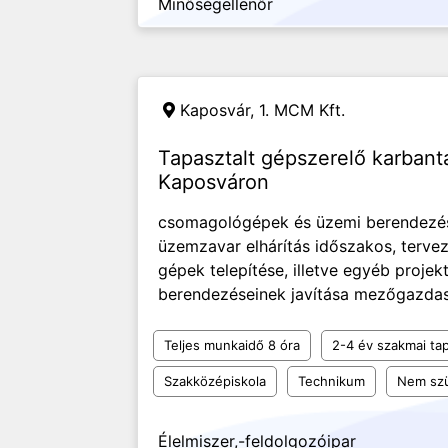
Minőségellenőr
Kaposvár,
1. MCM Kft.
Tapasztalt gépszerelő karbant
Kaposváron
csomagológépek és üzemi berendezés
üzemzavar elhárítás időszakos, terve
gépek telepítése, illetve egyéb proje
berendezéseinek javítása mezőgazdasá
Teljes munkaidő 8 óra
2-4 év szakmai tap
Szakközépiskola
Technikum
Nem szü
Élelmiszer,-feldolgozóipar