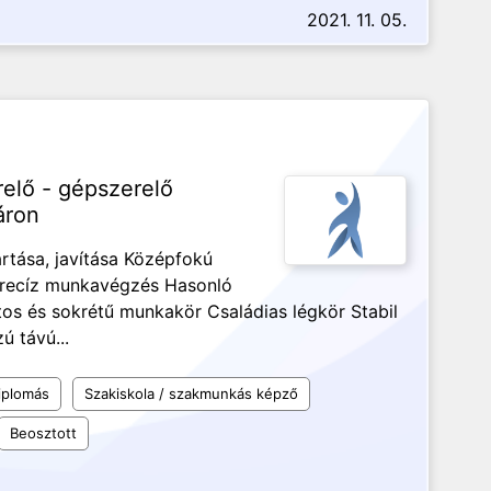
2021. 11. 05.
relő - gépszerelő
áron
rtása, javítása Középfokú
recíz munkavégzés Hasonló
atos és sokrétű munkakör Családias légkör Stabil
ú távú...
iplomás
Szakiskola / szakmunkás képző
Beosztott