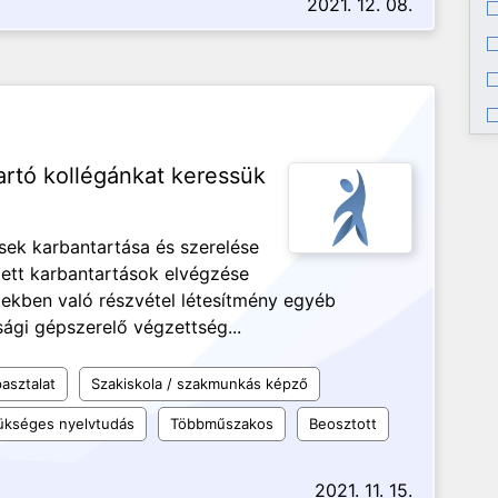
2021. 12. 08.
artó kollégánkat keressük
ek karbantartása és szerelése
zett karbantartások elvégzése
ktekben való részvétel létesítmény egyéb
gi gépszerelő végzettség...
asztalat
Szakiskola / szakmunkás képző
kséges nyelvtudás
Többműszakos
Beosztott
2021. 11. 15.