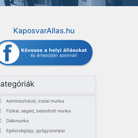
KaposvarAllas.hu
ategóriák
Adminisztráció, irodai munka
Fizikai, segéd, betanított munka
Diákmunka
Egészségügy, gyógyszeripar