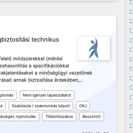
iztosítási technikus
felelő módszerekkel (mérési
szehasonlítás a specifikációkkal
szakjelentéseket a minőségügyi vezetőnek
árásait annak biztosítása érdekében,...
iplomás
Nem igényel tapasztalatot
la
Szakiskola / szakmunkás képző
OKJ
kséges nyelvtudás
Többműszakos
Beosztott