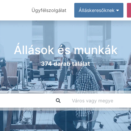
Ügyfélszolgálat
Álláskeresőknek
Állások és munkák
374 darab találat