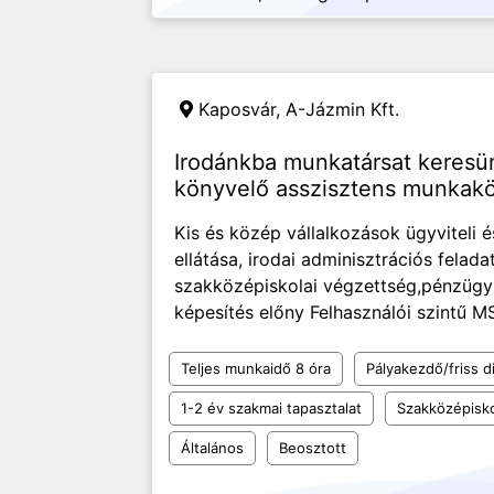
Kaposvár,
A-Jázmin Kft.
Irodánkba munkatársat keresünk
könyvelő asszisztens munkak
Kis és közép vállalkozások ügyviteli é
ellátása, irodai adminisztrációs fela
szakközépiskolai végzettség,pénzügyi
képesítés előny Felhasználói szintű MS
Teljes munkaidő 8 óra
Pályakezdő/friss d
1-2 év szakmai tapasztalat
Szakközépisk
Általános
Beosztott