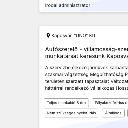
Irodai adminisztrátor
Kaposvár,
"UNO" Kft.
Autószerelő - villamosság-sze
munkatársat keresünk Kaposv
A szervizbe érkező járművek karbanta
szakmai végzettség Megbízhatóság P
területen szerzett tapasztalat Változ
háttérrel rendelkező vállalkozás Hossz
Teljes munkaidő 8 óra
Pályakezdő/friss d
Nem szükséges nyelvtudás
Általános