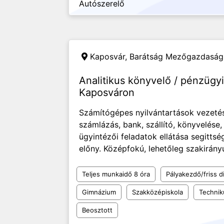
Autószerelő
Kaposvár,
Barátság Mezőgazdasági 
Analitikus könyvelő / pénzügy
Kaposváron
Számítógépes nyilvántartások vezeté
számlázás, bank, szállító, könyvelése
ügyintézői feladatok ellátása segitts
előny. Középfokú, lehetőleg szakirány
Teljes munkaidő 8 óra
Pályakezdő/friss d
Gimnázium
Szakközépiskola
Techni
Beosztott