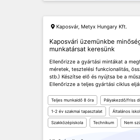
Kaposvár,
Metyx Hungary Kft.
Kaposvári üzemünkbe minőségb
munkatársat keresünk
Ellenőrizze a gyártási mintákat a meg
méretek, tesztelési funkcionalitás, ös
stb.) Készítse elő és nyújtsa be a mű
Ellenőrizze a teljes gyártási ciklus elj
Teljes munkaidő 8 óra
Pályakezdő/friss d
1-2 év szakmai tapasztalat
Általános isko
Szakközépiskola
Technikum
Nem szü