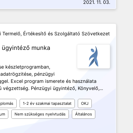
2021. 11. 03.
Termelő, Értékesítő és Szolgáltató Szövetkezet
i ügyintéző munka
se készletprogramban,
, adatrögzitése, pénzügyi
éggel. Excel program ismerete és használata
ú végzettség. Pénzügyi ügyintéző, Könyvelő,...
iplomás
1-2 év szakmai tapasztalat
OKJ
kum
Nem szükséges nyelvtudás
Általános