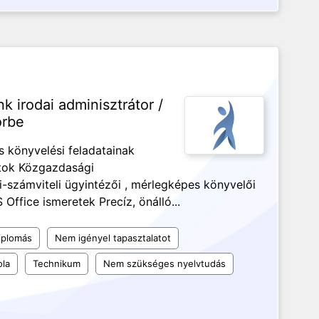
 irodai adminisztrátor /
örbe
s könyvelési feladatainak
datok Közgazdasági
-számviteli ügyintézői , mérlegképes könyvelői
 Office ismeretek Precíz, önálló...
iplomás
Nem igényel tapasztalatot
ola
Technikum
Nem szükséges nyelvtudás