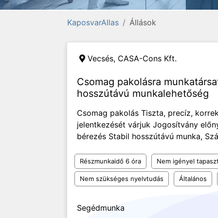
KaposvarAllas
Állások
Vecsés,
CASA-Cons Kft.
Csomag pakolásra munkatársa
hosszútávú munkalehetőség
Csomag pakolás Tiszta, precíz, korr
jelentkezését várjuk Jogosítvány előny
bérezés Stabil hosszútávú munka, Szá
Részmunkaidő 6 óra
Nem igényel tapaszt
Nem szükséges nyelvtudás
Általános
Segédmunka