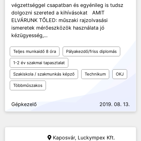
végzettséggel csapatban és egyénileg is tudsz
dolgozni szereted a kihívásokat AMIT
ELVÁRUNK TŐLED: műszaki rajzolvasási
ismeretek mérőeszközök használata jó
kézügyesség,...
Teljes munkaidő 8 óra
Pályakezdő/friss diplomás
1-2 év szakmai tapasztalat
Szakiskola / szakmunkás képző
Technikum
OKJ
Többműszakos
Gépkezelő
2019. 08. 13.
Kaposvár,
Luckympex Kft.