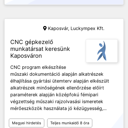
Kaposvár,
Luckympex Kft.
CNC gépkezelő
munkatársat keresünk
Kaposváron
CNC program elkészítése
műszaki dokumentáció alapján alkatrészek
élhajlítása gyártási ütemterv alapján elkészült
alkatrészek minőségének ellenőrzése előírt
paraméterek alapján középfokú fémipari
végzettség műszaki rajzolvasási ismeretek
mérőeszközök használata jó kézügyesség,...
Megyei hirdetés
Teljes munkaidő 8 óra