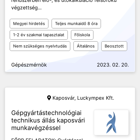
rendszerben elő-, és utókalkuláció felsőfokú
végzettség...
Megyei hirdetés
Teljes munkaidő 8 óra
1-2 év szakmai tapasztalat
Főiskola
Nem szükséges nyelvtudás
Általános
Beosztott
Gépészmérnök
2023. 02. 20.
Kaposvár,
Luckympex Kft.
Gépgyártástechnológiai
technikus állás kaposvári
munkavégzéssel