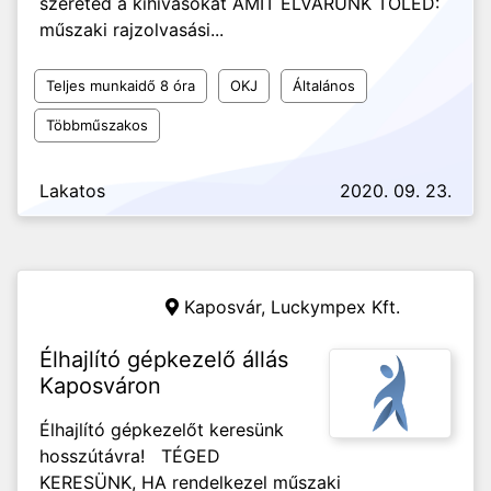
szereted a kihívásokat AMIT ELVÁRUNK TŐLED:
műszaki rajzolvasási...
Teljes munkaidő 8 óra
OKJ
Általános
Többműszakos
Lakatos
2020. 09. 23.
Kaposvár,
Luckympex Kft.
Élhajlító gépkezelő állás
Kaposváron
Élhajlító gépkezelőt keresünk
hosszútávra! TÉGED
KERESÜNK, HA rendelkezel műszaki