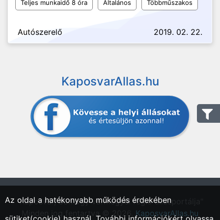
Teljes munkaidő 8 óra
Általános
Többműszakos
Autószerelő
2019. 02. 22.
KaposvarAllas.hu
Az oldal a hatékonyabb működés érdekében
"Kaposvár, Somogy vármegyei régió állásportálja"
Minden jog fentartva © 2026.
KaposvarAllas.hu
sütiket(cookie) használ. További információkért olvassa