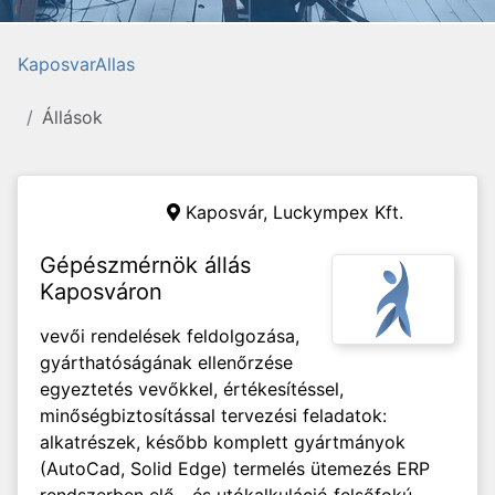
KaposvarAllas
Állások
Kaposvár,
Luckympex Kft.
Gépészmérnök állás
Kaposváron
vevői rendelések feldolgozása,
gyárthatóságának ellenőrzése
egyeztetés vevőkkel, értékesítéssel,
minőségbiztosítással tervezési feladatok:
alkatrészek, később komplett gyártmányok
(AutoCad, Solid Edge) termelés ütemezés ERP