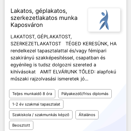
Lakatos, géplakatos,
szerkezetlakatos munka
Kaposváron
LAKATOST, GÉPLAKATOST,
SZERKEZETLAKATOST TÉGED KERESÜNK, HA
rendelkezel tapasztalattal és/vagy fémipari
szakirányú szakképesítéssel, csapatban és
egyénileg is tudsz dolgozni szereted a
kihívásokat AMIT ELVÁRUNK TŐLED: alapfokú
műszaki rajzolvasási ismeretek jó...
Teljes munkaidő 8 óra
Pályakezdő/friss diplomás
1-2 év szakmai tapasztalat
Szakiskola / szakmunkás képző
Általános
Beosztott