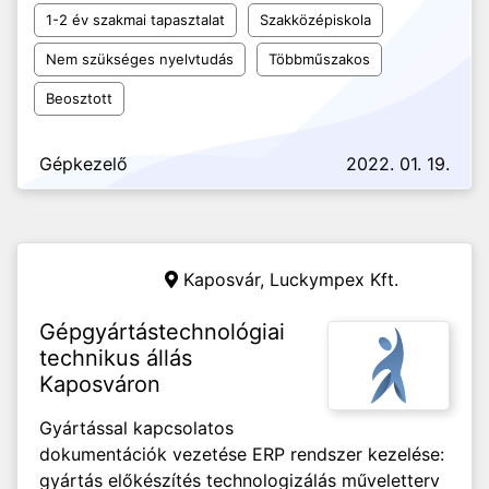
1-2 év szakmai tapasztalat
Szakközépiskola
Nem szükséges nyelvtudás
Többműszakos
Beosztott
Gépkezelő
2022. 01. 19.
Kaposvár,
Luckympex Kft.
Gépgyártástechnológiai
technikus állás
Kaposváron
Gyártással kapcsolatos
dokumentációk vezetése ERP rendszer kezelése:
gyártás előkészítés technologizálás műveletterv