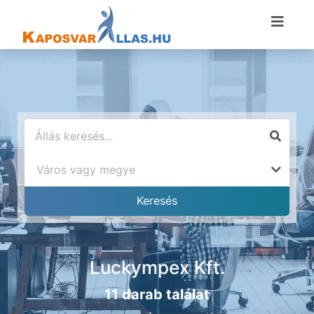
Luckympex Kft.
11 darab találat