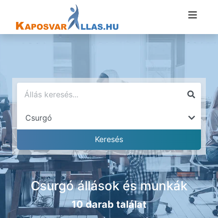
Csurgó állások és munkák
10 darab találat