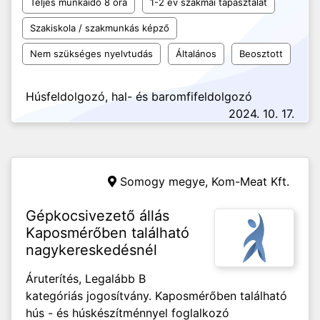
Teljes munkaidő 8 óra
1-2 év szakmai tapasztalat
Szakiskola / szakmunkás képző
Nem szükséges nyelvtudás
Általános
Beosztott
Húsfeldolgozó, hal- és baromfifeldolgozó
2024. 10. 17.
Somogy megye,
Kom-Meat Kft.
Gépkocsivezető állás
Kaposmérőben található
nagykereskedésnél
Áruterítés, Legalább B
kategóriás jogosítvány. Kaposmérőben található
hús - és húskészítménnyel foglalkozó