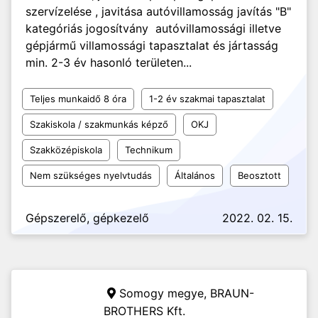
szervízelése , javitása autóvillamosság javítás "B"
kategóriás jogosítvány autóvillamossági illetve
gépjármű villamossági tapasztalat és jártasság
min. 2-3 év hasonló területen...
Teljes munkaidő 8 óra
1-2 év szakmai tapasztalat
Szakiskola / szakmunkás képző
OKJ
Szakközépiskola
Technikum
Nem szükséges nyelvtudás
Általános
Beosztott
Gépszerelő, gépkezelő
2022. 02. 15.
Somogy megye,
BRAUN-
BROTHERS Kft.