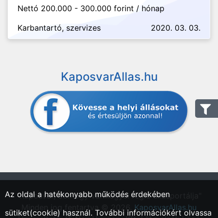
Nettó 200.000 - 300.000 forint / hónap
Karbantartó, szervizes
2020. 03. 03.
KaposvarAllas.hu
Az oldal a hatékonyabb működés érdekében
"Kaposvár, Somogy vármegyei régió állásportálja"
Minden jog fentartva © 2026.
KaposvarAllas.hu
sütiket(cookie) használ. További információkért olvassa