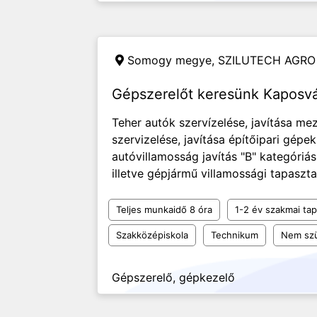
Somogy megye,
SZILUTECH AGRO 
Gépszerelőt keresünk Kaposvá
Teher autók szervízelése, javítása m
szervizelése, javítása építőipari gépek
autóvillamosság javítás "B" kategóriá
illetve gépjármű villamossági tapasztal
Teljes munkaidő 8 óra
1-2 év szakmai tap
Szakközépiskola
Technikum
Nem szü
Gépszerelő, gépkezelő