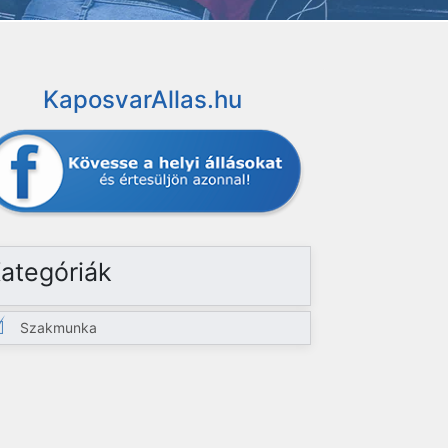
KaposvarAllas.hu
ategóriák
Szakmunka