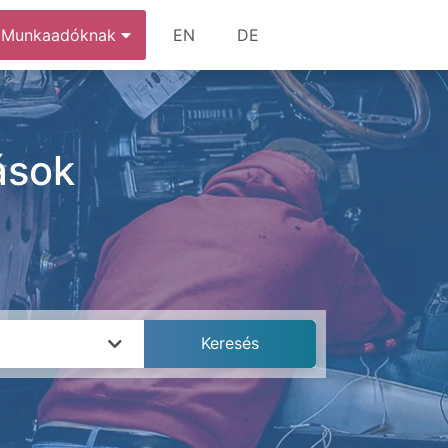
Munkaadóknak
EN
DE
ások