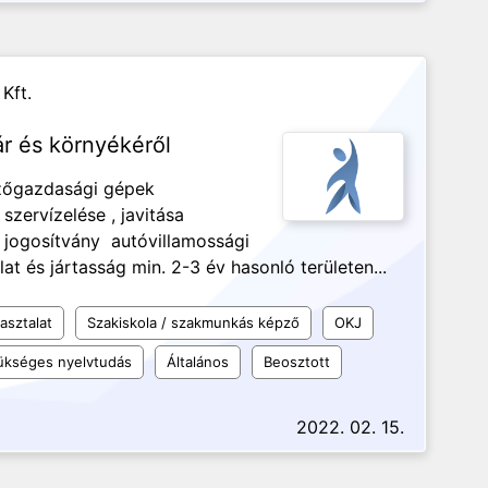
Kft.
r és környékéről
ezőgazdasági gépek
 szervízelése , javitása
s jogosítvány autóvillamossági
at és jártasság min. 2-3 év hasonló területen...
asztalat
Szakiskola / szakmunkás képző
OKJ
kséges nyelvtudás
Általános
Beosztott
2022. 02. 15.