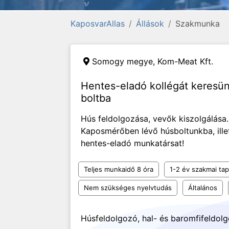
KaposvarAllas
Állások
Szakmunka
Somogy megye,
Kom-Meat Kft.
Hentes-eladó kollégát keresü
boltba
Hús feldolgozása, vevők kiszolgálása
Kaposmérőben lévő húsboltunkba, ill
hentes-eladó munkatársat!
Teljes munkaidő 8 óra
1-2 év szakmai tap
Nem szükséges nyelvtudás
Általános
Húsfeldolgozó, hal- és baromfifeldol