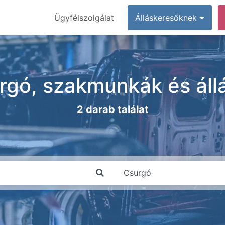
Ügyfélszolgálat
Álláskeresőknek
rgó, szakmunkák és áll
2 darab találat