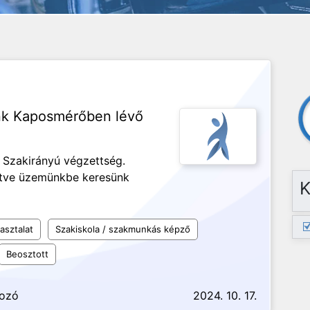
nk Kaposmérőben lévő
. Szakirányú végzettség.
etve üzemünkbe keresünk
K
asztalat
Szakiskola / szakmunkás képző
Beosztott
gozó
2024. 10. 17.