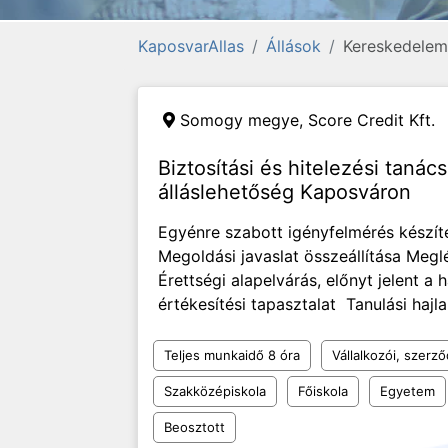
KaposvarAllas
Állások
Kereskedelem,
Somogy megye,
Score Credit Kft.
Biztosítási és hitelezési tan
álláslehetőség Kaposváron
Egyénre szabott igényfelmérés készít
Megoldási javaslat összeállítása Megl
Érettségi alapelvárás, előnyt jelent a
értékesítési tapasztalat Tanulási hajl
Teljes munkaidő 8 óra
Vállalkozói, szerz
Szakközépiskola
Főiskola
Egyetem
Beosztott