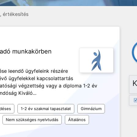
 értékesítés
ácsadó munkakörben
ése leendő ügyfeleink részére
évő ügyfelekkel kapcsolattartás
K
 hatósági végzettség vagy a diploma 1-2 év
andóság Kiváló...
ődéses
1-2 év szakmai tapasztalat
Gimnázium
Nem szükséges nyelvtudás
Általános