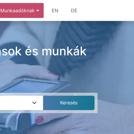
Munkaadóknak
EN
DE
lások és munkák