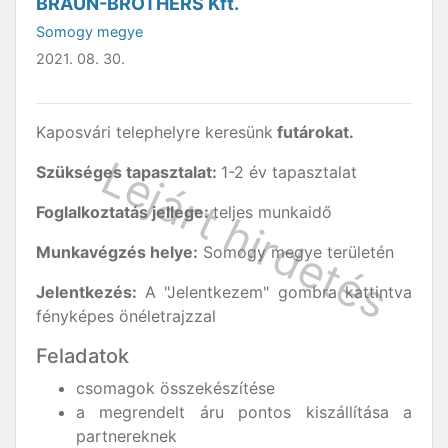
BRAUN-BROTHERS Kft.
Somogy megye
2021. 08. 30.
Kaposvári telephelyre keresünk
futárokat.
Szükséges tapasztalat:
1-2 év tapasztalat
Foglalkoztatás jellege:
teljes munkaidő
Munkavégzés helye:
Somogy megye területén
Jelentkezés:
A "Jelentkezem" gombra kattintva
fényképes önéletrajzzal
Feladatok
csomagok összekészítése
a megrendelt áru pontos kiszállítása a
partnereknek