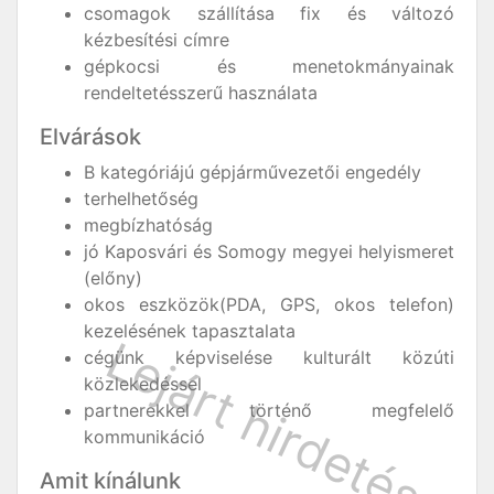
csomagok szállítása fix és változó
kézbesítési címre
gépkocsi és menetokmányainak
rendeltetésszerű használata
Elvárások
B kategóriájú gépjárművezetői engedély
terhelhetőség
megbízhatóság
jó Kaposvári és Somogy megyei helyismeret
(előny)
okos eszközök(PDA, GPS, okos telefon)
kezelésének tapasztalata
cégünk képviselése kulturált közúti
közlekedéssel
partnerekkel történő megfelelő
kommunikáció
Amit kínálunk