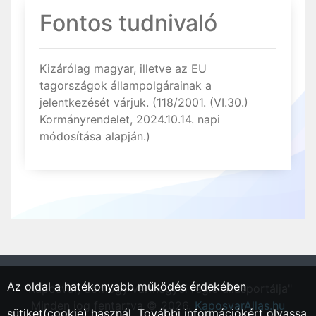
Fontos tudnivaló
Kizárólag magyar, illetve az EU
tagországok állampolgárainak a
jelentkezését várjuk. (118/2001. (VI.30.)
Kormányrendelet, 2024.10.14. napi
módosítása alapján.)
Az oldal a hatékonyabb működés érdekében
"Kaposvár, Somogy vármegyei régió állásportálja"
Minden jog fentartva © 2026.
KaposvarAllas.hu
sütiket(cookie) használ. További információkért olvassa