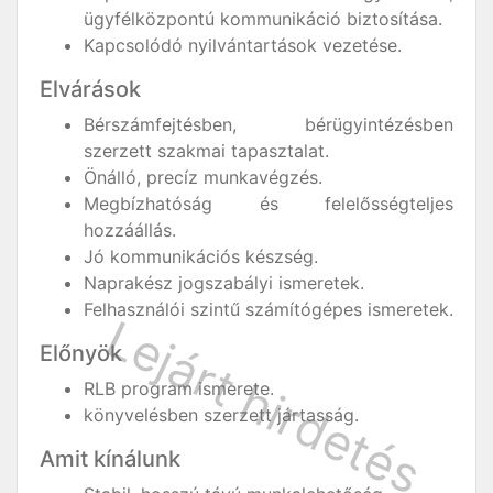
ügyfélközpontú kommunikáció biztosítása.
Kapcsolódó nyilvántartások vezetése.
Elvárások
Bérszámfejtésben, bérügyintézésben
szerzett szakmai tapasztalat.
Önálló, precíz munkavégzés.
Megbízhatóság és felelősségteljes
hozzáállás.
Jó kommunikációs készség.
Naprakész jogszabályi ismeretek.
Felhasználói szintű számítógépes ismeretek.
Előnyök
RLB program ismerete.
könyvelésben szerzett jártasság.
Amit kínálunk