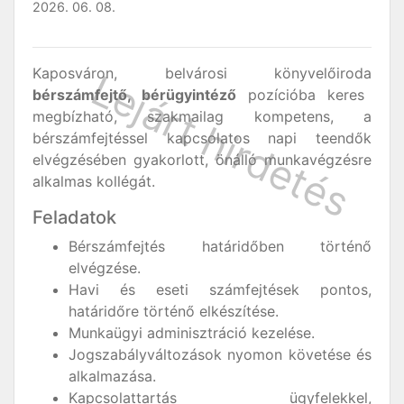
2026. 06. 08.
Kaposváron, belvárosi könyvelőiroda
bérszámfejtő, bérügyintéző
pozícióba keres
megbízható, szakmailag kompetens, a
bérszámfejtéssel kapcsolatos napi teendők
elvégzésében gyakorlott, önálló munkavégzésre
alkalmas kollégát.
Feladatok
Bérszámfejtés határidőben történő
elvégzése.
Havi és eseti számfejtések pontos,
határidőre történő elkészítése.
Munkaügyi adminisztráció kezelése.
Jogszabályváltozások nyomon követése és
alkalmazása.
Kapcsolattartás ügyfelekkel,