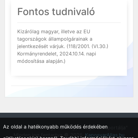
Fontos tudnivaló
Kizárólag magyar, illetve az EU
tagországok állampolgárainak a
jelentkezését várjuk. (118/2001. (VI.30.)
Kormányrendelet, 2024.10.14. napi
módosítása alapján.)
Az oldal a hatékonyabb működés érdekében
"Kaposvár, Somogy vármegyei régió állásportálja"
Minden jog fentartva © 2026.
KaposvarAllas.hu