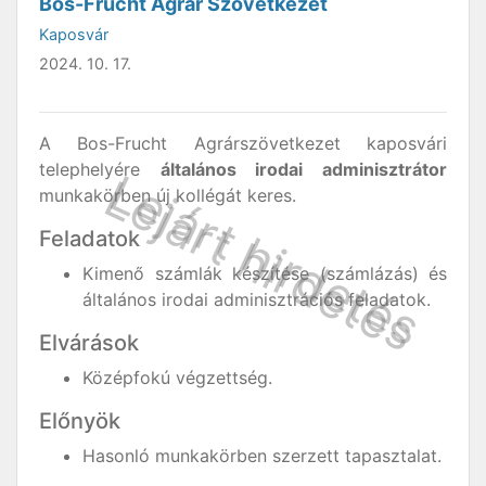
Bos-Frucht Agrár Szövetkezet
Kaposvár
2024. 10. 17.
A Bos-Frucht Agrárszövetkezet kaposvári
telephelyére
általános irodai adminisztrátor
munkakörben új kollégát keres.
Feladatok
Kimenő számlák készítése (számlázás) és
általános irodai adminisztrációs feladatok.
Elvárások
Középfokú végzettség.
Előnyök
Hasonló munkakörben szerzett tapasztalat.