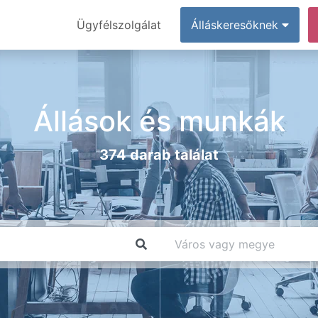
Ügyfélszolgálat
Álláskeresőknek
Állások és munkák
374 darab találat