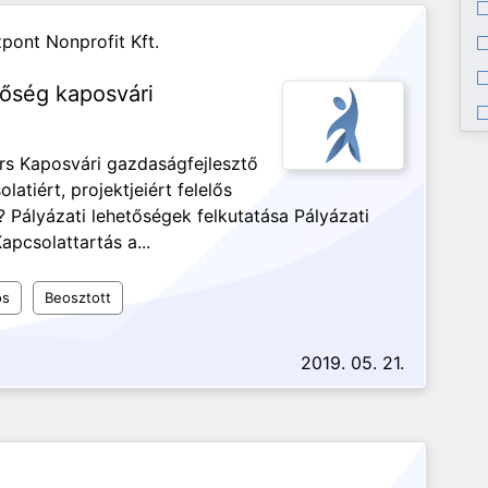
zpont Nonprofit Kft.
őség kaposvári
rs Kaposvári gazdaságfejlesztő
tiért, projektjeiért felelős
? Pályázati lehetőségek felkutatása Pályázati
apcsolattartás a...
os
Beosztott
2019. 05. 21.