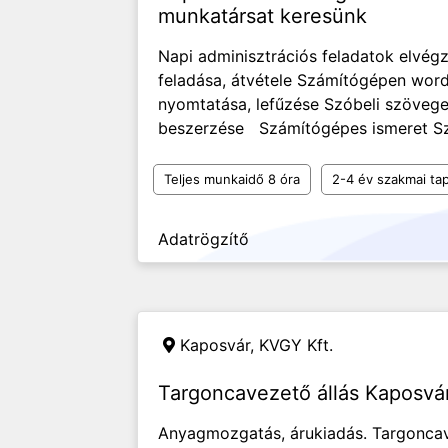
munkatársat keresünk
Napi adminisztrációs feladatok elvég
feladása, átvétele Számítógépen wo
nyomtatása, lefűzése Szóbeli szövegek
beszerzése Számítógépes ismeret Szö
Teljes munkaidő 8 óra
2-4 év szakmai tap
Adatrögzítő
Kaposvár,
KVGY Kft.
Targoncavezető állás Kaposvá
Anyagmozgatás, árukiadás. Targonca