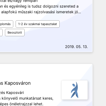
tal és/vagy fémipari
n és egyénileg is tudsz dolgozni szereted a
apfokú műszaki rajzolvasási ismeretek jó...
iplomás
1-2 év szakmai tapasztalat
Beosztott
2019. 05. 13.
ás Kaposváron
zés Kaposvári
s könyvelő munkatàrsat keres,
pes önéletrajzzal lehet.