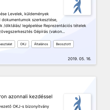
zése Levelek, küldemények
rd dokumentumok szerkesztése,
 /diktálás/ legépelése Reprezentációs tételek
vegszerkesztés Gépírás (vakon...
asztalat
OKJ
Általános
Beosztott
2019. 05. 16.
ron azonnali kezdéssel
vezető OKJ-s bizonyítvány