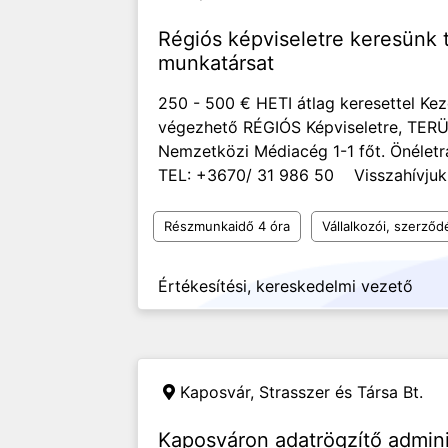
Régiós képviseletre keresünk t
munkatársat
250 - 500 € HETI átlag keresettel Ke
végezhető RÉGIÓS Képviseletre, TER
Nemzetközi Médiacég 1-1 főt. Önéletra
TEL: +3670/ 31 986 50 Visszahívju
Részmunkaidő 4 óra
Vállalkozói, szerző
Értékesítési, kereskedelmi vezető
Kaposvár,
Strasszer és Társa Bt.
Kaposváron adatrögzítő admin