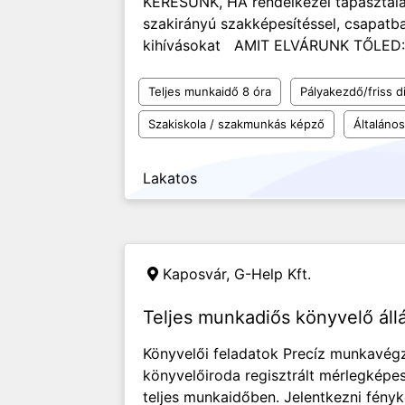
KERESÜNK, HA rendelkezel tapasztalat
szakirányú szakképesítéssel, csapatba
kihívásokat AMIT ELVÁRUNK TŐLED: al
Teljes munkaidő 8 óra
Pályakezdő/friss d
Szakiskola / szakmunkás képző
Általános
Lakatos
Kaposvár,
G-Help Kft.
Teljes munkadiős könyvelő áll
Könyvelői feladatok Precíz munkavég
könyvelőiroda regisztrált mérlegképe
teljes munkaidőben. Jelentkezni fényké