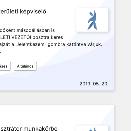
erületi képviselő
zdőként másodállásban is
ÜLETI VEZETŐI posztra keres
jzát a "Jelentkezem" gombra kattintva várjuk.
k.
déses
Általános
2019. 05. 20.
isztrátor munkakörbe