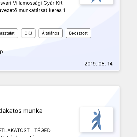
svári Villamossági Gyár Kft
avezető munkatársat keres 1
asztalat
OKJ
Általános
Beosztott
ap
2019. 05. 14.
tlakatos munka
ZETLAKATOST TÉGED