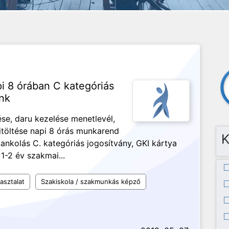
i 8 órában C kategóriás
ünk
se, daru kezelése menetlevél,
itöltése napi 8 órás munkarend
K
tankolás C. kategóriás jogosítvány, GKI kártya
1-2 év szakmai...
asztalat
Szakiskola / szakmunkás képző