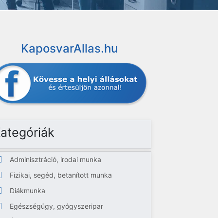
KaposvarAllas.hu
ategóriák
Adminisztráció, irodai munka
Fizikai, segéd, betanított munka
Diákmunka
Egészségügy, gyógyszeripar