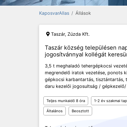
KaposvarAllas
Állások
Taszár,
Zúzda Kft.
Taszár község településen nap
jogosítvánnyal kollégát keres
3,5 t meghaladó tehergépkocsi vezeté
megrendelő iratok vezetése, ponots k
gépkocsi karbantartás, tisztántartás, 
daru kezelői jogosultság / gépkezelő/ 
Teljes munkaidő 8 óra
1-2 év szakmai tap
Általános
Beosztott