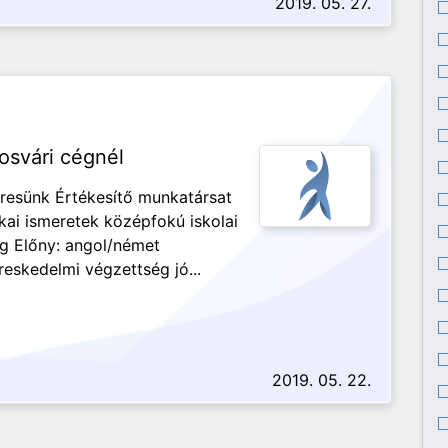
2019. 05. 27.
osvári cégnél
resünk Értékesítő munkatársat
kai ismeretek középfokú iskolai
g Előny: angol/német
reskedelmi végzettség jó...
2019. 05. 22.