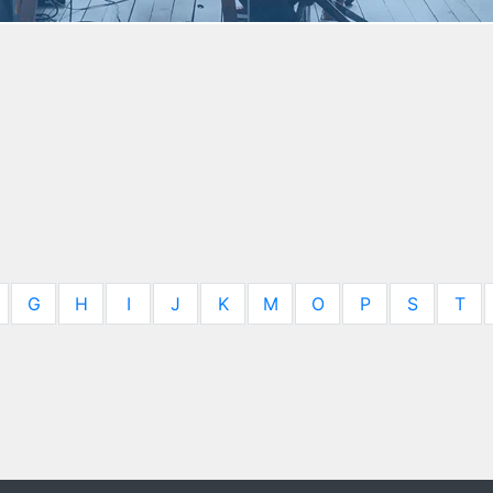
G
H
I
J
K
M
O
P
S
T