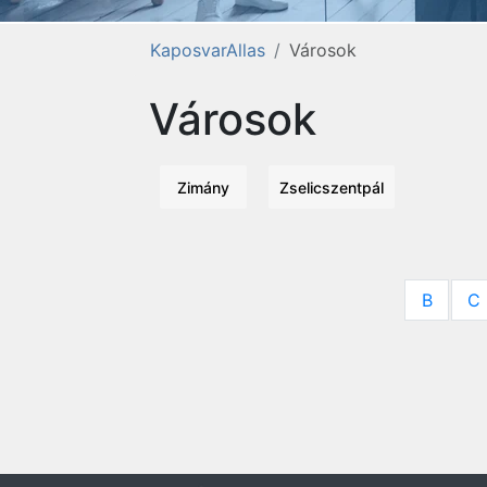
KaposvarAllas
Városok
Városok
Zimány
Zselicszentpál
B
C