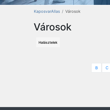
KaposvarAllas
Városok
Városok
Halásztelek
B
C