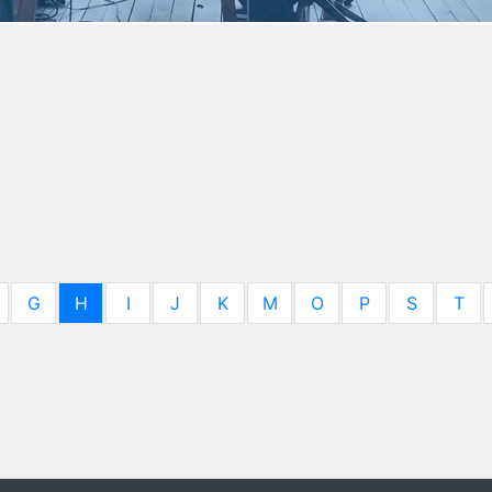
G
H
I
J
K
M
O
P
S
T