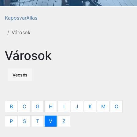
KaposvarAllas
Városok
Városok
Vecsés
B
C
G
H
I
J
K
M
O
P
S
T
V
Z