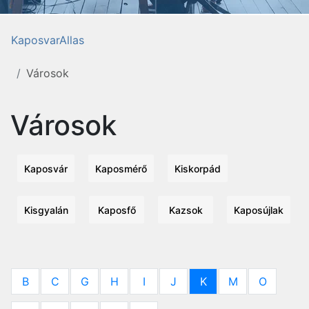
KaposvarAllas
Városok
Városok
Kaposvár
Kaposmérő
Kiskorpád
Kisgyalán
Kaposfő
Kazsok
Kaposújlak
B
C
G
H
I
J
K
M
O