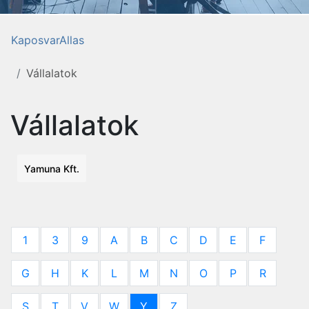
KaposvarAllas
Vállalatok
Vállalatok
Yamuna Kft.
1
3
9
A
B
C
D
E
F
G
H
K
L
M
N
O
P
R
S
T
V
W
Y
Z