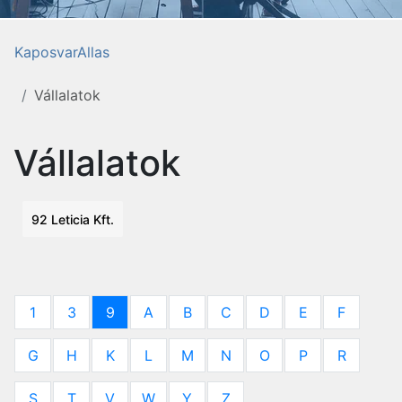
KaposvarAllas
Vállalatok
Vállalatok
92 Leticia Kft.
1
3
9
A
B
C
D
E
F
G
H
K
L
M
N
O
P
R
S
T
V
W
Y
Z