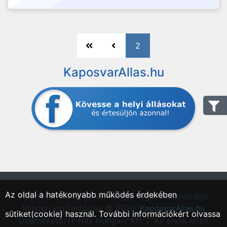
2
KaposvarAllas.hu
Az oldal a hatékonyabb működés érdekében
"Kaposvár, Somogy vármegyei régió állásportálja"
Minden jog fentartva © 2026.
KaposvarAllas.hu
sütiket(cookie) használ. További információkért olvassa
Üzemeltető: IT-Nav Hungary Kft. | "Az elsők közé