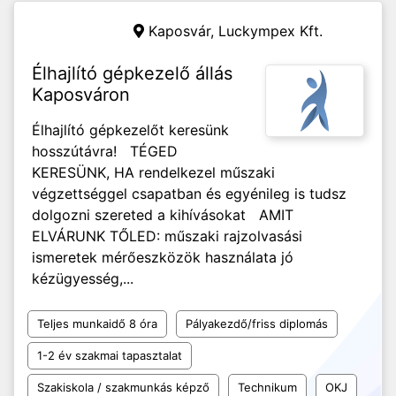
Kaposvár,
Luckympex Kft.
Élhajlító gépkezelő állás
Kaposváron
Élhajlító gépkezelőt keresünk
hosszútávra! TÉGED
KERESÜNK, HA rendelkezel műszaki
végzettséggel csapatban és egyénileg is tudsz
dolgozni szereted a kihívásokat AMIT
ELVÁRUNK TŐLED: műszaki rajzolvasási
ismeretek mérőeszközök használata jó
kézügyesség,...
Teljes munkaidő 8 óra
Pályakezdő/friss diplomás
1-2 év szakmai tapasztalat
Szakiskola / szakmunkás képző
Technikum
OKJ