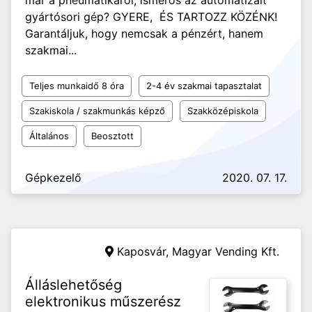
már a pneumatikáról, ismerős az automatizált
gyártósori gép? GYERE, ÉS TARTOZZ KÖZÉNK!
Garantáljuk, hogy nemcsak a pénzért, hanem
szakmai...
Teljes munkaidő 8 óra
2-4 év szakmai tapasztalat
Szakiskola / szakmunkás képző
Szakközépiskola
Általános
Beosztott
Gépkezelő
2020. 07. 17.
Kaposvár,
Magyar Vending Kft.
Álláslehetőség
elektronikus műszerész