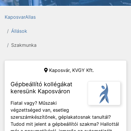
KaposvarAllas
Állások
Szakmunka
Kaposvár,
KVGY Kft.
Gépbeállító kollégákat
keresünk Kaposváron
Fiatal vagy? Műszaki
végzettséged van, esetleg
szerszámkészítőnek, géplakatosnak tanultál?
Tudod mit jelent a gépbeállítói szakma? Hallottál