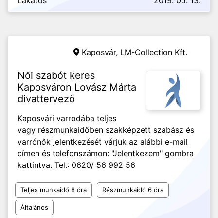
Lakatos
2019. 05. 13.
Kaposvár,
LM-Collection Kft.
Női szabót keres
Kaposváron Lovász Márta
divattervező
Kaposvári varrodába teljes
vagy részmunkaidőben szakképzett szabász és
varrónők jelentkezését várjuk az alábbi e-mail
címen és telefonszámon: "Jelentkezem" gombra
kattintva. Tel.: 0620/ 56 992 56
Teljes munkaidő 8 óra
Részmunkaidő 6 óra
Általános