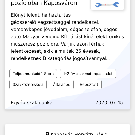
pozícióban Kaposváron
Előnyt jelent, ha háztartási
gépszerelő végzettséggel rendelkezel.
versenyképes jövedelem, céges telefon, céges
autó Magyar Vending Kft. állást kínál elektronikus
műszerész pozícióra. Várjuk azon férfiak
jelentkezését, akik elmúltak 25 évesek,
rendelkeznek B kategóriás jogosítvánnyal...
Teljes munkaidő 8 óra
1-2 év szakmai tapasztalat
Szakközépiskola
Általános
Beosztott
Egyéb szakmunka
2020. 07. 15.
Kaposvár,
Horváth Dávid