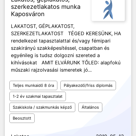
szerkezetlakatos munka
Kaposváron
LAKATOST, GÉPLAKATOST,
SZERKEZETLAKATOST TÉGED KERESÜNK, HA
rendelkezel tapasztalattal és/vagy fémipari
szakirányú szakképesítéssel, csapatban és
egyénileg is tudsz dolgozni szereted a
kihívásokat AMIT ELVÁRUNK TŐLED: alapfokú
műszaki rajzolvasási ismeretek jó...
Teljes munkaidő 8 óra
Pályakezdő/friss diplomás
1-2 év szakmai tapasztalat
Szakiskola / szakmunkás képző
Általános
Beosztott