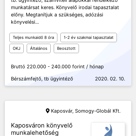
tb. ügyintéző, számviteli alapokkal rendelkező
munkatársat keres. Könyvelő irodai tapasztalat
előny. Megtanítjuk a szükséges, adózási
könyvelési...
Teljes munkaidő 8 óra
1-2 év szakmai tapasztalat
OKJ
Általános
Beosztott
Bruttó 220.000 - 240.000 forint / hónap
Bérszámfejtő, tb ügyintéző
2020. 02. 10.
Kaposvár,
Somogy-Globál Kft.
Kaposváron könyvelő
munkalehetőség