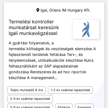
Igal,
Oriens IM Hungary Kft.
Termelési kontroller
munkatársat keresünk
Igali munkavégzéssel
A gyártási folyamatok, a
termelési költségek és veszteségek elemzése A
fejlesztendő területek feltárása Terv-, és
tényelemzések, utókalkulációk készítése Kulcs
felhasználóként az SAP alapadatainak
gondozása Rendszeres és ad hoc riportok
készítése A management...
Teljes munkaidő 8 óra
1-2 év szakmai tapasztalat
2-4 év szakmai tapasztalat
5-9 év szakmai tapasztalat
Főiskola
Egyetem