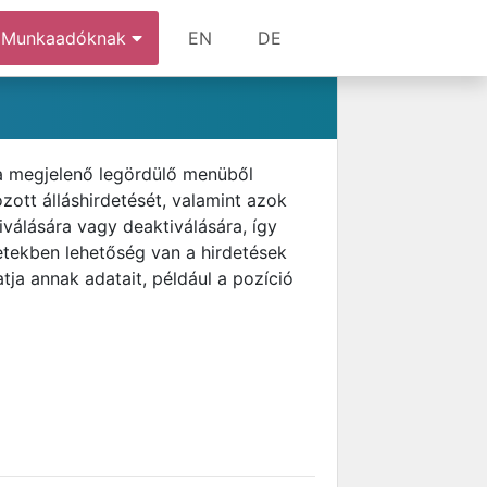
Munkaadóknak
EN
DE
 a megjelenő legördülő menüből
ott álláshirdetését, valamint azok
tiválására vagy deaktiválására, így
etekben lehetőség van a hirdetések
tja annak adatait, például a pozíció