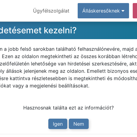
Ügyfélszolgálat
Álláskeresőknek
rdetésemet kezelni?
n a jobb felső sarokban található felhasználónevére, majd
Ezen az oldalon megtekintheti az összes korábban létrehoz
kezelőfelületén lehetősége van hirdetései szerkesztésére, ak
y állások jelenjenek meg az oldalon. Emellett bizonyos es
tésre kattintva részletesebben is megtekintheti és módosítha
ciókat vagy a megjelenési beállításokat.
Hasznosnak találta ezt az információt?
Igen
Nem