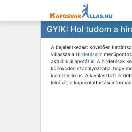
GYIK: Hol tudom a hi
A bejelentkezést követően kattintso
válassza a
Hirdetéseim
menüpontot. 
aktuális állapotát is. A hirdetések 
könnyedén szabályozhatja, hogy mel
kiemelésére is. A kiválasztott hirde
leírását, a kapcsolattartási informá