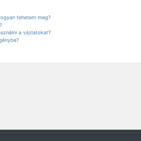
. Hogyan tehetem meg?
?
ználni a vázlatokat?
igénybe?