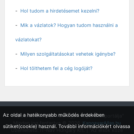
Hol tudom a hirdetésemet kezelni?
Mik a vázlatok? Hogyan tudom használni a
vázlatokat?
Milyen szolgáltatásokat vehetek igénybe?
Hol tölthetem fel a cég logóját?
Az oldal a hatékonyabb működés érdekében
"Kaposvár, Somogy vármegyei régió állásportálja"
Minden jog fentartva © 2026.
KaposvarAllas.hu
sütiket(cookie) használ. További információkért olvassa
Üzemeltető: IT-Nav Hungary Kft. | "Az elsők közé