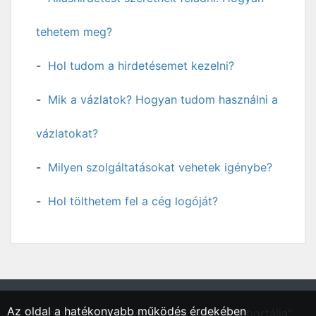
tehetem meg?
Hol tudom a hirdetésemet kezelni?
Mik a vázlatok? Hogyan tudom használni a
vázlatokat?
Milyen szolgáltatásokat vehetek igénybe?
Hol tölthetem fel a cég logóját?
Az oldal a hatékonyabb működés érdekében
"Kaposvár, Somogy vármegyei régió állásportálja"