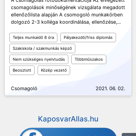
A csomagolás fotódokumentációja Az elvégezett
csomagolások minőségének vizsgálata megadott
ellenőzőlista alapján A csomogoló munkakörben
dolgozó 2-3 kolléga koordinálása, ellenőzése,...
Teljes munkaidő 8 óra
Pályakezdő/friss diplomás
Szakiskola / szakmunkás képző
Nem szükséges nyelvtudás
Többműszakos
Beosztott
Közép vezető
Csomagoló
2021. 06. 02.
KaposvarAllas.hu