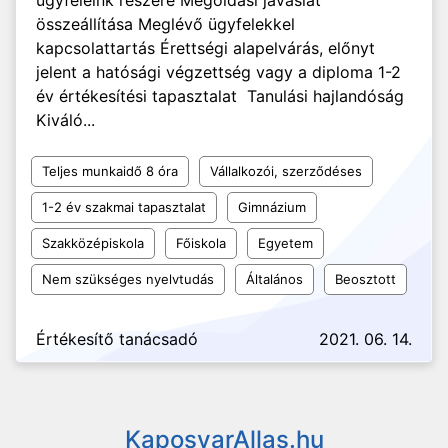
ügyfeleink részére Megoldási javaslat
összeállítása Meglévő ügyfelekkel
kapcsolattartás Érettségi alapelvárás, előnyt
jelent a hatósági végzettség vagy a diploma 1-2
év értékesítési tapasztalat Tanulási hajlandóság
Kiváló...
Teljes munkaidő 8 óra
Vállalkozói, szerződéses
1-2 év szakmai tapasztalat
Gimnázium
Szakközépiskola
Főiskola
Egyetem
Nem szükséges nyelvtudás
Általános
Beosztott
Értékesítő tanácsadó
2021. 06. 14.
KaposvarAllas.hu