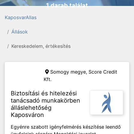
1 darab találat
KaposvarAllas
Állások
Kereskedelem, értékesítés
Somogy megye,
Score Credit
Kft.
Biztosítási és hitelezési
tanácsadó munkakörben
álláslehetőség
Kaposváron
Egyénre szabott igényfelmérés készítése leendő