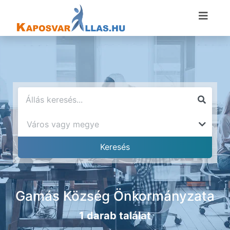
Gamás Község Önkormányzata
1 darab találat