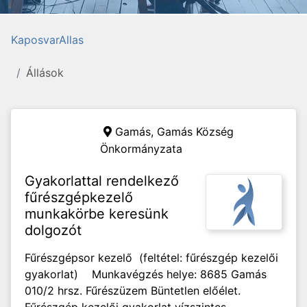
KaposvarAllas
Állások
Gamás,
Gamás Község
Önkormányzata
Gyakorlattal rendelkező
fűrészgépkezelő
munkakörbe keresünk
dolgozót
Fűrészgépsor kezelő (feltétel: fűrészgép kezelői
gyakorlat) Munkavégzés helye: 8685 Gamás
010/2 hrsz. Fűrészüzem Büntetlen előélet.