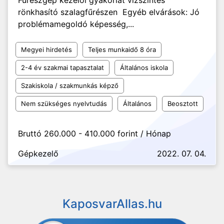
Fűrészgép kezelői gyakorlat vízszintes
rönkhasító szalagfűrészen Egyéb elvárások: Jó
problémamegoldó képesség,...
Megyei hirdetés
Teljes munkaidő 8 óra
2-4 év szakmai tapasztalat
Általános iskola
Szakiskola / szakmunkás képző
Nem szükséges nyelvtudás
Általános
Beosztott
Bruttó 260.000 - 410.000 forint / Hónap
Gépkezelő
2022. 07. 04.
KaposvarAllas.hu