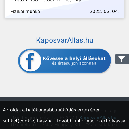
Fizikai munka
2022. 03. 04.
KaposvarAllas.hu
Az oldal a hatékonyabb működés érdekében
"Kaposvár, Somogy vármegyei régió állásportálja"
Minden jog fentartva © 2026.
KaposvarAllas.hu
sütiket(cookie) használ. További információkért olvassa
Üzemeltető: IT-Nav Hungary Kft. | "Az elsők közé