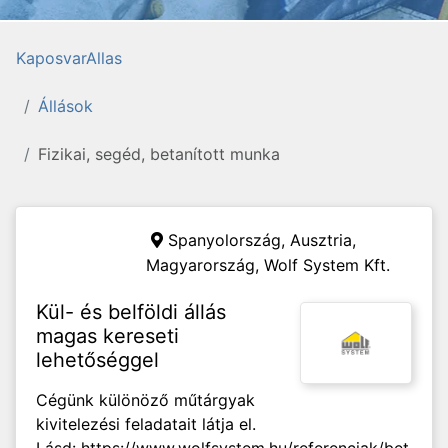
KaposvarAllas
Állások
Fizikai, segéd, betanított munka
Spanyolország, Ausztria,
Magyarország,
Wolf System Kft.
Kül- és belföldi állás
magas kereseti
lehetőséggel
Cégünk különöző műtárgyak
kivitelezési feladatait látja el.