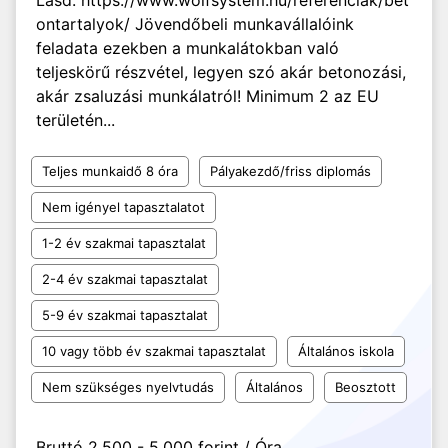
Lásd: https://www.wolfsystem.hu/referenciak/bet
ontartalyok/ Jövendőbeli munkavállalóink
feladata ezekben a munkalátokban való
teljeskörű részvétel, legyen szó akár betonozási,
akár zsaluzási munkálatról! Minimum 2 az EU
területén...
Teljes munkaidő 8 óra
Pályakezdő/friss diplomás
Nem igényel tapasztalatot
1-2 év szakmai tapasztalat
2-4 év szakmai tapasztalat
5-9 év szakmai tapasztalat
10 vagy több év szakmai tapasztalat
Általános iskola
Nem szükséges nyelvtudás
Általános
Beosztott
Bruttó 2.500 - 5.000 forint / Óra