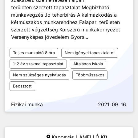
szakszerű üzemeltetése Faipari
területen szerzett tapasztalat Megbízható
munkavegzés Jó teherbírás Alkalmazkodás a
kétműszakos munkarendhez Faiapari területen
szerzett végzettség Korszerű munkakörnyezet
Versenyképes jövedelem Gyors...
Teljes munkaidő 8 óra
Nem igényel tapasztalatot
1-2 év szakmai tapasztalat
Általános iskola
Nem szükséges nyelvtudás
Többműszakos
Beosztott
Fizikai munka
2021. 09. 16.
Kaposvár,
LAMELLÓ Kft.