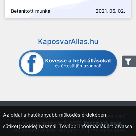
Betanított munka
2021. 06. 02.
KaposvarAllas.hu
Az oldal a hatékonyabb működés érdekében
"Kaposvár, Somogy vármegyei régió állásportálja"
Minden jog fentartva © 2026.
KaposvarAllas.hu
sütiket(cookie) használ. További információkért olvassa
Üzemeltető: IT-Nav Hungary Kft. | "Az elsők közé