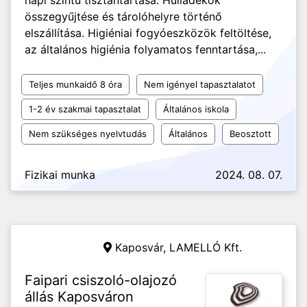
napi szintű tisztántartása. Hulladékok
összegyűjtése és tárolóhelyre történő
elszállítása. Higiéniai fogyóeszközök feltöltése,
az általános higiénia folyamatos fenntartása,...
Teljes munkaidő 8 óra
Nem igényel tapasztalatot
1-2 év szakmai tapasztalat
Általános iskola
Nem szükséges nyelvtudás
Általános
Beosztott
Fizikai munka
2024. 08. 07.
Kaposvár,
LAMELLÓ Kft.
Faipari csiszoló-olajozó
állás Kaposváron