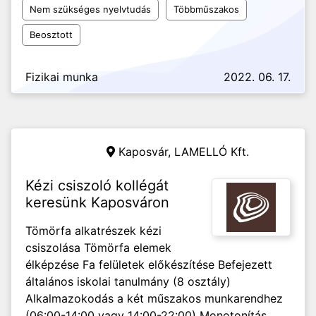
Nem szükséges nyelvtudás
Többműszakos
Beosztott
Fizikai munka
2022. 06. 17.
Kaposvár,
LAMELLÓ Kft.
Kézi csiszoló kollégát
keresünk Kaposváron
Tömörfa alkatrészek kézi
csiszolása Tömörfa elemek
élképzése Fa felületek előkészítése Befejezett
általános iskolai tanulmány (8 osztály)
Alkalmazokodás a két műszakos munkarendhez
(06:00-14:00 vagy 14:00-22:00) Monotonítás