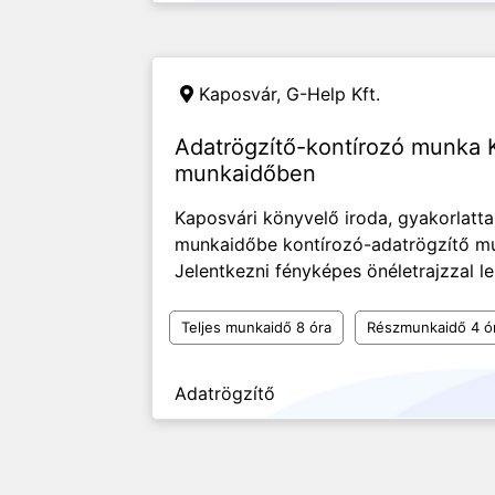
Kaposvár,
G-Help Kft.
Adatrögzítő-kontírozó munka 
munkaidőben
Kaposvári könyvelő iroda, gyakorlattal
munkaidőbe kontírozó-adatrögzítő mu
Jelentkezni fényképes önéletrajzzal l
Teljes munkaidő 8 óra
Részmunkaidő 4 ó
Adatrögzítő