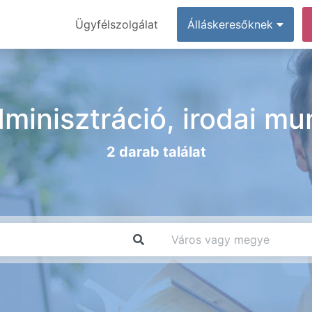
Ügyfélszolgálat
Álláskeresőknek
dminisztráció, irodai mu
2 darab találat