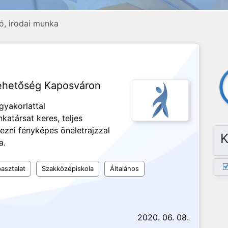
ó, irodai munka
lehetőség Kaposváron
gyakorlattal
atársat keres, teljes
ezni fényképes önéletrajzzal
K
a.
asztalat
Szakközépiskola
Általános
2020. 06. 08.