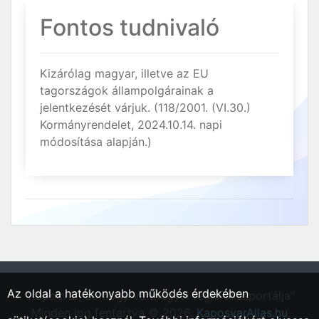
Fontos tudnivaló
Kizárólag magyar, illetve az EU
tagországok állampolgárainak a
jelentkezését várjuk. (118/2001. (VI.30.)
Kormányrendelet, 2024.10.14. napi
módosítása alapján.)
Az oldal a hatékonyabb működés érdekében
"Kaposvár, Somogy vármegyei régió állásportálja"
Minden jog fentartva © 2026.
KaposvarAllas.hu