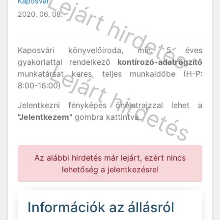
Kaposvár
2020. 06. 08.
Kaposvári könyvelőiroda, min. 5 éves
gyakorlattal rendelkező
kontírozó-adatrögzítő
munkatársat keres, teljes munkaidőbe (H-P:
8:00-16:00)
Jelentkezni fényképes önéletrajzzal lehet a
"Jelentkezem"
gombra kattintva.
Az alábbi hirdetés már lejárt, ezért nincs
lehetőség a jelentkezésre!
Információk az állásról