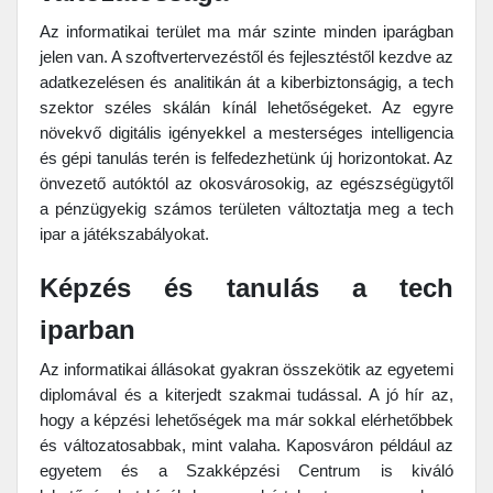
Az informatikai terület ma már szinte minden iparágban
jelen van. A szoftvertervezéstől és fejlesztéstől kezdve az
adatkezelésen és analitikán át a kiberbiztonságig, a tech
szektor széles skálán kínál lehetőségeket. Az egyre
növekvő digitális igényekkel a mesterséges intelligencia
és gépi tanulás terén is felfedezhetünk új horizontokat. Az
önvezető autóktól az okosvárosokig, az egészségügytől
a pénzügyekig számos területen változtatja meg a tech
ipar a játékszabályokat.
Képzés és tanulás a tech
iparban
Az informatikai állásokat gyakran összekötik az egyetemi
diplomával és a kiterjedt szakmai tudással. A jó hír az,
hogy a képzési lehetőségek ma már sokkal elérhetőbbek
és változatosabbak, mint valaha. Kaposváron például az
egyetem és a Szakképzési Centrum is kiváló