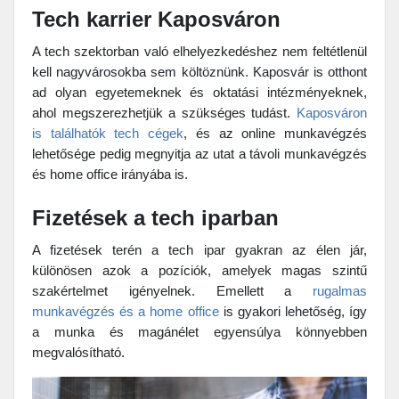
Tech karrier Kaposváron
A tech szektorban való elhelyezkedéshez nem feltétlenül
kell nagyvárosokba sem költöznünk. Kaposvár is otthont
ad olyan egyetemeknek és oktatási intézményeknek,
ahol megszerezhetjük a szükséges tudást.
Kaposváron
is találhatók tech cégek
, és az online munkavégzés
lehetősége pedig megnyitja az utat a távoli munkavégzés
és home office irányába is.
Fizetések a tech iparban
A fizetések terén a tech ipar gyakran az élen jár,
különösen azok a pozíciók, amelyek magas szintű
szakértelmet igényelnek. Emellett a
rugalmas
munkavégzés és a home office
is gyakori lehetőség, így
a munka és magánélet egyensúlya könnyebben
megvalósítható.