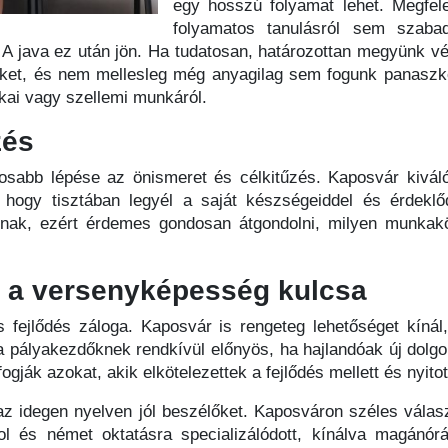
egy hosszú folyamat lehet. Megfel
folyamatos tanulásról sem szaba
r. A java ez után jön. Ha tudatosan, határozottan megyünk vé
ket, és nem mellesleg még anyagilag sem fogunk panaszko
ikai vagy szellemi munkáról.
zés
tosabb lépése az önismeret és célkitűzés. Kaposvár kivál
 hogy tisztában legyél a saját készségeiddel és érdeklőd
knak, ezért érdemes gondosan átgondolni, milyen munkakö
: a versenyképesség kulcsa
fejlődés záloga. Kaposvár is rengeteg lehetőséget kínál
 pályakezdőknek rendkívül előnyös, ha hajlandóak új dolgo
fogják azokat, akik elkötelezettek a fejlődés mellett és nyito
z idegen nyelven jól beszélőket. Kaposváron széles válasz
ol és német oktatásra specializálódott, kínálva magánór