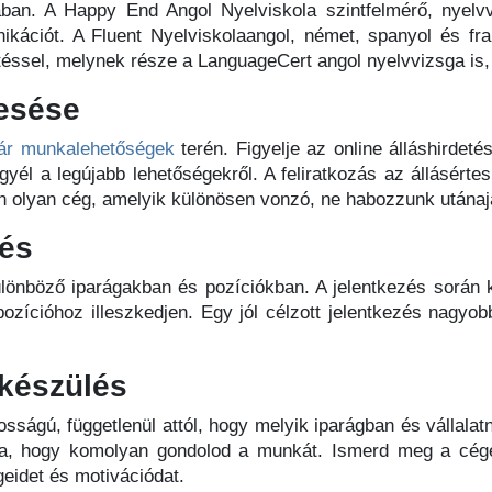
ában. A Happy End Angol Nyelviskola szintfelmérő, nyelvv
kációt. A Fluent Nyelviskolaangol, német, spanyol és fran
éssel, melynek része a LanguageCert angol nyelvvizsga is, 
resése
ár munkalehetőségek
terén. Figyelje az online álláshirdetés
gyél a legújabb lehetőségekről. A feliratkozás az állásért
 van olyan cég, amelyik különösen vonzó, ne habozzunk utánaj
zés
lönböző iparágakban és pozíciókban. A jelentkezés során kü
ozícióhoz illeszkedjen. Egy jól célzott jelentkezés nagyob
lkészülés
osságú, függetlenül attól, hogy melyik iparágban és vállalat
tja, hogy komolyan gondolod a munkát. Ismerd meg a céget
eidet és motivációdat.