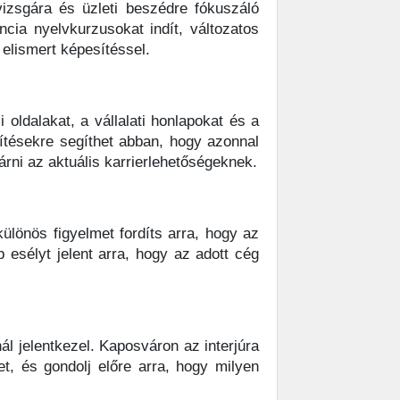
izsgára és üzleti beszédre fókuszáló
cia nyelvkurzusokat indít, változatos
elismert képesítéssel.
i oldalakat, a vállalati honlapokat és a
esítésekre segíthet abban, hogy azonnal
árni az aktuális karrierlehetőségeknek.
lönös figyelmet fordíts arra, hogy az
b esélyt jelent arra, hogy az adott cég
nál jelentkezel. Kaposváron az interjúra
, és gondolj előre arra, hogy milyen