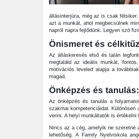
állásinterjúra, még az is csak félsike
azt a munkát, ahol megbecsülnek min
napról napra fejlődünk. Legyen szó fiz
Önismeret és célkitű
Az álláskeresés első és talán legfon
megtaláld az ideális munkát, fontos,
motivációs leveled alapja a továbbia
magad.
Önképzés és tanulás
Az önképzés és tanulás a folyamatos 
szakmai kompetenciáidat. Különösen a
venni. A helyi munkáltatók is értékelni 
Nincs az a cég, amelyik ne szeretné a
lehetőség. A Family Nyelviskola ang