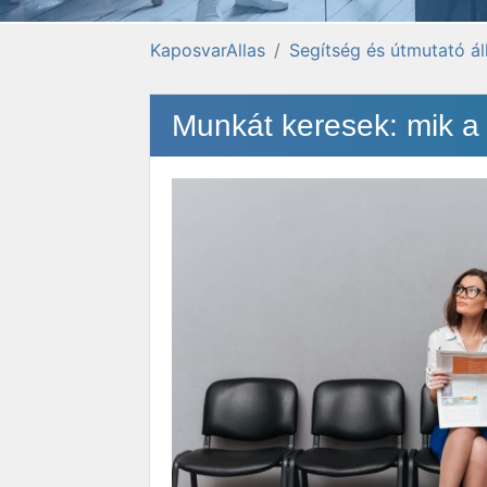
KaposvarAllas
Segítség és útmutató á
Munkát keresek: mik a