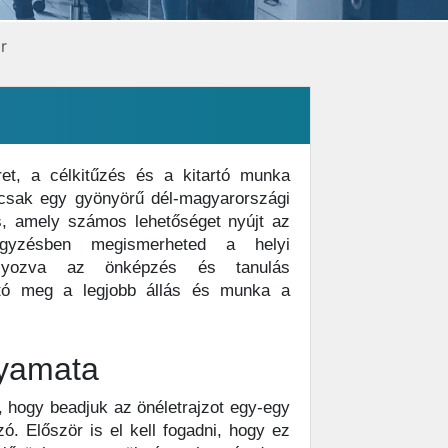
r
et, a célkitűzés és a kitartó munka
sak egy gyönyörű dél-magyarországi
s, amely számos lehetőséget nyújt az
egyzésben megismerheted a helyi
súlyozva az önképzés és tanulás
ató meg a legjobb állás és munka a
lyamata
 hogy beadjuk az önéletrajzot egy-egy
ó. Először is el kell fogadni, hogy ez