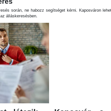
érés
resés során, ne habozz segítséget kérni. Kaposváron lehe
 az álláskeresésben.