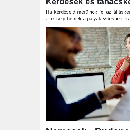
Kérdések és tanácsk
Ha kérdéseid merülnek fel az álláske
akik segíthetnek a pályakezdésben és