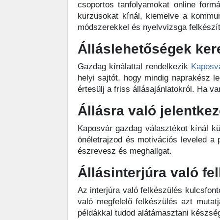
csoportos tanfolyamokat online form
kurzusokat kínál, kiemelve a kommuni
módszerekkel és nyelvvizsga felkészít
Álláslehetőségek ke
Gazdag kínálattal rendelkezik
Kaposv
helyi sajtót, hogy mindig naprakész le
értesülj a friss állásajánlatokról. Ha
Állásra való jelentke
Kaposvár gazdag választékot kínál kü
önéletrajzod és motivációs leveled a p
észrevesz és meghallgat.
Állásinterjúra való fe
Az interjúra való felkészülés kulcsfont
való megfelelő felkészülés azt muta
példákkal tudod alátámasztani készség