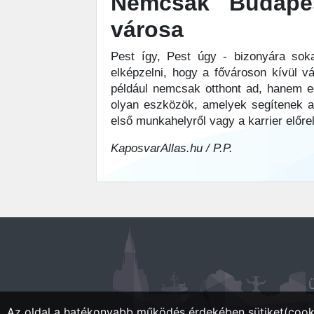
Nemcsak Budapes
városa
Pest így, Pest úgy - bizonyára sok
elképzelni, hogy a fővároson kívül v
például nemcsak otthont ad, hanem eg
olyan eszközök, amelyek segítenek a
első munkahelyről vagy a karrier előre
KaposvarAllas.hu / P.P.
Ü
Az oldal a hatékonyabb működés érdekében sütiket(cooki