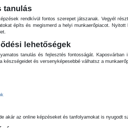
s tanulás
képzések rendkívül fontos szerepet játszanak. Vegyél rész
kat építs és megismerd a helyi munkaerőpiacot. Nyitott h
et.
lődési lehetőségek
lyamatos tanulás és fejlesztés fontosságát. Kaposvárban 
 a készségeidet és versenyképesebbé válhatsz a munkaerőp
ok
de akár az online képzéseket és tanfolyamokat is nyugodt sz