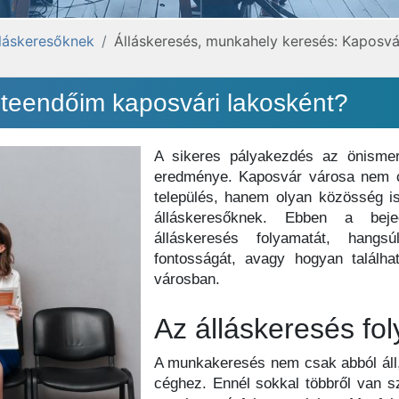
lláskeresőknek
Álláskeresés, munkahely keresés: Kaposvá
 teendőim kaposvári lakosként?
A sikeres pályakezdés az önismer
eredménye. Kaposvár városa nem c
település, hanem olyan közösség i
álláskeresőknek. Ebben a bej
álláskeresés folyamatát, hang
fontosságát, avagy hogyan találh
városban.
Az álláskeresés fo
A munkakeresés nem csak abból áll,
céghez. Ennél sokkal többről van sz