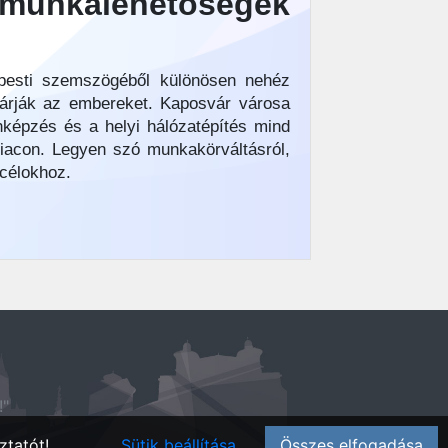
munkalehetőségek
apesti szemszögéből különösen nehéz
 várják az embereket. Kaposvár városa
nképzés és a helyi hálózatépítés mind
iacon. Legyen szó munkakörváltásról,
 célokhoz.
!"
ztatót!
Sütik beállítása
Összes elfogadása