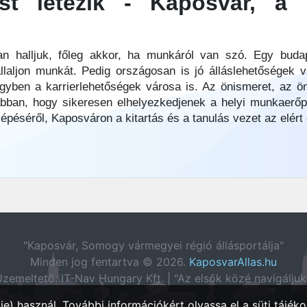
t létezik - Kaposvár, a 
an halljuk, főleg akkor, ha munkáról van szó. Egy bud
állaljon munkát. Pedig országosan is jó álláslehetőségek
yben a karrierlehetőségek városa is. Az önismeret, az ö
bban, hogy sikeresen elhelyezkedjenek a helyi munkaerőp
lépéséről, Kaposváron a kitartás és a tanulás vezet az elért
"Kaposvár, Somogy vármegyei régió állásportálja"
Minden jog fentartva © 2026.
KaposvarAllas.hu
zemeltető: IT-Nav Hungary Kft. | "Az elsők közé navigáljuk
e) használ. További információkért olvassa el a
süti tájéko