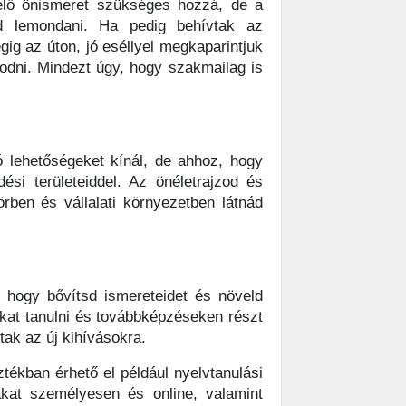
elő önismeret szükséges hozzá, de a
d lemondani. Ha pedig behívtak az
gig az úton, jó eséllyel megkaparintjuk
dni. Mindezt úgy, hogy szakmailag is
ó lehetőségeket kínál, de ahhoz, hogy
ési területeiddel. Az önéletrajzod és
rben és vállalati környezetben látnád
, hogy bővítsd ismereteidet és növeld
kat tanulni és továbbképzéseken részt
ttak az új kihívásokra.
tékban érhető el például nyelvtanulási
ákat személyesen és online, valamint