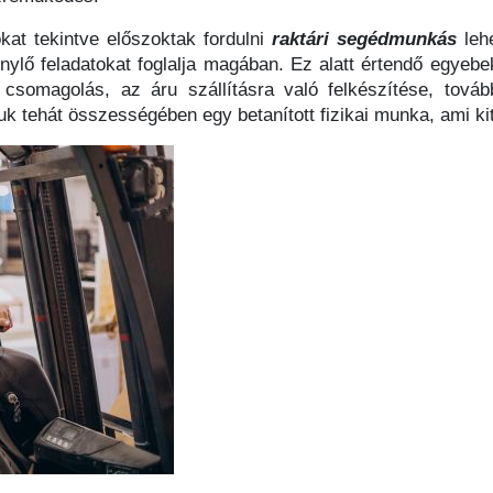
ókat tekintve előszoktak fordulni
raktári segédmunkás
lehe
ylő feladatokat foglalja magában. Ez alatt értendő egyeb
 csomagolás, az áru szállításra való felkészítése, továb
juk tehát összességében egy betanított fizikai munka, ami k