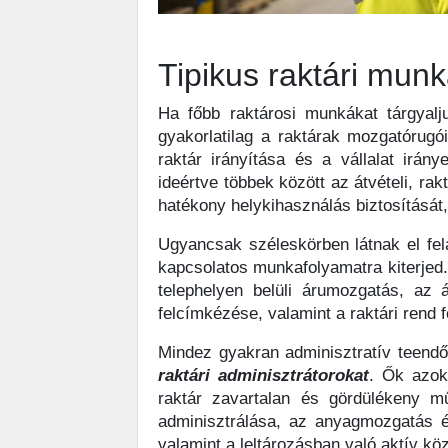
Tipikus raktári mun
Ha főbb raktárosi munkákat tárgya
gyakorlatilag a raktárak mozgatórugó
raktár irányítása és a vállalat irá
ideértve többek között az átvételi, ra
hatékony helykihasználás biztosítását,
Ugyancsak széleskörben látnak el fe
kapcsolatos munkafolyamatra kiterjed. 
telephelyen belüli árumozgatás, az 
felcímkézése, valamint a raktári rend 
Mindez gyakran adminisztratív teendő
raktári adminisztrátorokat
. Ők azok
raktár zavartalan és gördülékeny m
adminisztrálása, az anyagmozgatás é
valamint a leltározásban való aktív k