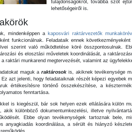
tulajdonságokról, továbbá szót ejt
lehetőségeiről is.
kakörök
ljuk, mindenképpen a
kaposvári raktárvezetők munkakörév
iként funkcionálnak. Feladataik ennek következményeként
nyelvei szerint való működtetése köré összpontosulnak. E
ktározási és elosztási műveletek koordinálását, a raktározá
 a raktári munkarend megtervezését, valamint az ügyfelekkel
ladatokat maguk a
raktárosok
is, akiknek tevékenysége m
Ez azt jelenti, hogy feladataiknak részét képezi egyebek me
áruk értékesítésre történő összekészítése, a késztermé
folyamatos fenntartása.
kkel is kiegészül, bár sok helyen ezek ellátására külön 
, akik különböző dokumentumkezelési, illetve nyilvántartá
űködését. Ebbe olyan tevékenységek tartoznak bele, m
s anyagkiadás koordinálása, a sérült és hiányzó készlete
özreműködés.