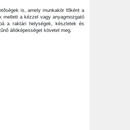
tőségek is, amely munkakör főként a
ek mellett a kézzel vagy anyagmozgató
bá a raktári helységek, készletek és
itűnő állóképességet követel meg.