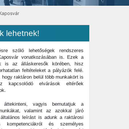
 Kaposvár
k lehetnek!
sre szóló lehetőségek rendszeres
 Kaposvár vonatkozásában is. Ezek a
k is az álláskeresők körében, hisz
atatlan feltételeket a pályázók felé.
 hogy raktáron belül több munkakört is
ez kapcsolódó elvárások eltérőek
ok.
áttekinteni, vagyis bemutatjuk a
 munkákat, valamint az azokkal járó
általános leírást is adunk a raktárosi
es kompetenciákról és személyes