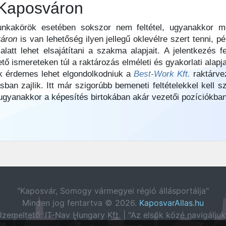
 Kaposváron
unkakörök esetében sokszor nem feltétel, ugyanakkor me
váron
is van lehetőség ilyen jellegű oklevélre szert tenni, p
latt lehet elsajátítani a szakma alapjait. A jelentkezés f
ő ismereteken túl a raktározás elméleti és gyakorlati alapj
ek érdemes lehet elgondolkodniuk a
Best-Work Kft.
raktárve
ban zajlik. Itt már szigorúbb bemeneti feltételekkel kell s
gyanakkor a képesítés birtokában akár vezetői pozíciókban
"Kaposvár, Somogy vármegyei régió állásportálja"
Minden jog fentartva © 2026.
KaposvarAllas.hu
zemeltető: IT-Nav Hungary Kft. | "Az elsők közé navigáljuk