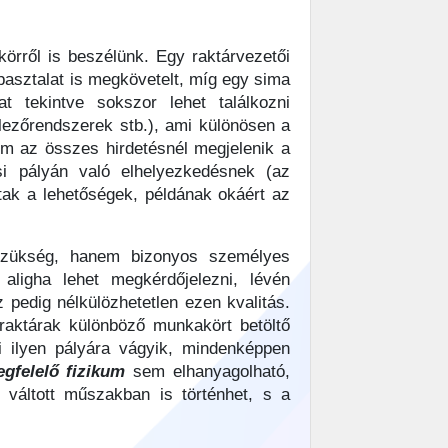
örről is beszélünk. Egy raktárvezetői
pasztalat is megkövetelt, míg egy sima
t tekintve sokszor lehet találkozni
lezőrendszerek stb.), ami különösen a
em az összes hirdetésnél megjelenik a
si pályán való elhelyezkedésnek (az
tak a lehetőségek, példának okáért az
 szükség, hanem bizonyos személyes
aligha lehet megkérdőjelezni, lévén
pedig nélkülözhetetlen ezen kvalitás.
raktárak különböző munkakört betöltő
 ilyen pályára vágyik, mindenképpen
gfelelő fizikum
sem elhanyagolható,
 váltott műszakban is történhet, s a