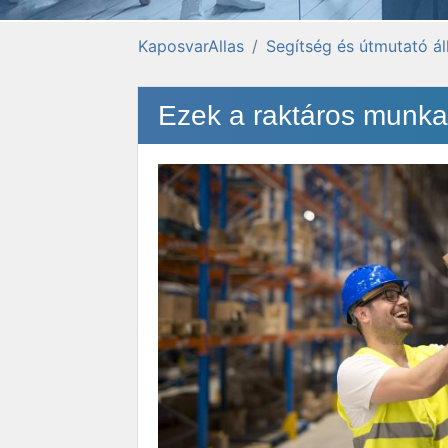
KaposvarAllas
Segítség és útmutató á
Ezek a raktáros munka