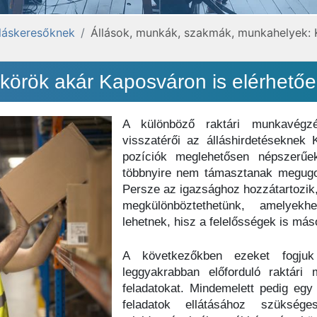
lláskeresőknek
Állások, munkák, szakmák, munkahelyek:
körök akár Kaposváron is elérhetőe
A különböző raktári munkavégzé
visszatérői az álláshirdetéseknek
pozíciók meglehetősen népszerűe
többnyire nem támasztanak megugorh
Persze az igazsághoz hozzátartozik,
megkülönböztethetünk, amelyekh
lehetnek, hisz a felelősségek is más
A következőkben ezeket fogjuk 
leggyakrabban előforduló raktári
feladatokat. Mindemelett pedig egy 
feladatok ellátásához szükség