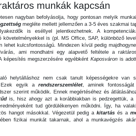
 raktáros munkák kapcsán
zetesen nagyban befolyásolja, hogy pontosan melyik munkak
gzettség
megléte mellett jellemzően a 3-5 éves szakmai ta
akezdők is eséllyel jelentkezhetnek. A kompetenciáka
 követelményekkel is (pl. MS Office, SAP, különböző leve
ben lehet kulcsfontosságú. Mindezen kívül pedig majdhogyn
várás, ami mondhatni egy alapvető feltétele a raktáro
). A képesítés megszerzésére egyébként
Kaposváron
is adot
aló helytálláshoz nem csak tanult képességekre van
k. Ezek egyik a
rendszerszemlélet
, aminek fontosságát 
dszer szerint működik. Ennek megértéséhez és átlátásához 
tűd
is, hisz ahogy azt a korábbiakban is pedzegettük, a 
redményeként tud gördülékenyen működni. Így, ha valaki
özös hangot másokkal. Végezetül pedig a
kitartás
és a
me
gében fizikai munkát takarnak, ahol a munkavégzés akár