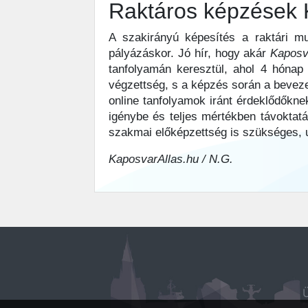
Raktáros képzések
A szakirányú képesítés a raktári m
pályázáskor. Jó hír, hogy akár
Kapos
tanfolyamán keresztül, ahol 4 hónap a
végzettség, s a képzés során a bevezet
online tanfolyamok iránt érdeklődőkn
igénybe és teljes mértékben távoktatás
szakmai előképzettség is szükséges, u
KaposvarAllas.hu / N.G.
Ü