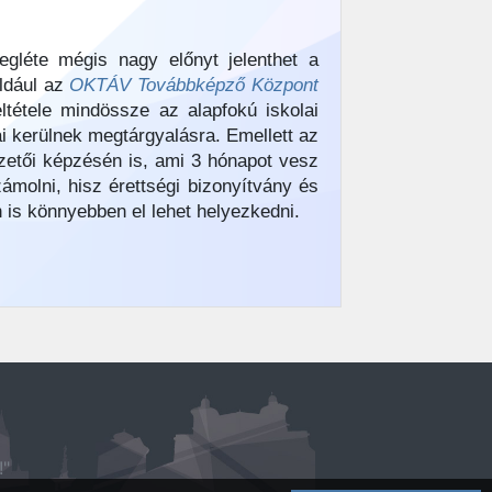
gléte mégis nagy előnyt jelenthet a
éldául az
OKTÁV Továbbképző Központ
eltétele mindössze az alapfokú iskolai
ai kerülnek megtárgyalásra. Emellett az
zetői képzésén is, ami 3 hónapot vesz
zámolni, hisz érettségi bizonyítvány és
 is könnyebben el lehet helyezkedni.
!"