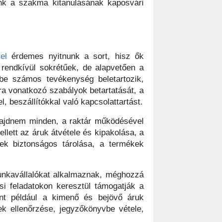
ünk a szakma kitanulásának kaposvári
el
érdemes nyitnunk a sort, hisz ők
 rendkívül sokrétűek, de alapvetően a
bbe számos tevékenység beletartozik,
sra vonatkozó szabályok betartatását, a
, beszállítókkal való kapcsolattartást.
ajdnem minden, a raktár működésével
llett az áruk átvétele és kipakolása, a
kek biztonságos tárolása, a termékek
munkavállalókat alkalmaznak, méghozzá
si feladatokon keresztül támogatják a
int például a kimenő és bejövő áruk
k ellenőrzése, jegyzőkönyvbe vétele,