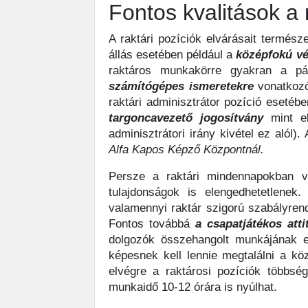
Fontos kvalitások a
A raktári pozíciók elvárásait termés
állás esetében például a
középfokú vé
raktáros munkakörre gyakran a pály
számítógépes ismeretekre
vonatkozó
raktári adminisztrátor pozíció eseté
targoncavezető jogosítvány
mint el
adminisztrátori irány kivétel ez alól
Alfa Kapos Képző Központnál.
Persze a raktári mindennapokban v
tulajdonságok is elengedhetetlene
valamennyi raktár szigorú szabályren
Fontos továbbá
a csapatjátékos atti
dolgozók összehangolt munkájának e
képesnek kell lennie megtalálni a k
elvégre a raktárosi pozíciók többsé
munkaidő 10-12 órára is nyúlhat.