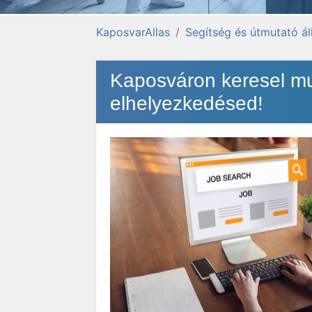
KaposvarAllas
Segítség és útmutató á
Kaposváron keresel mu
elhelyezkedésed!