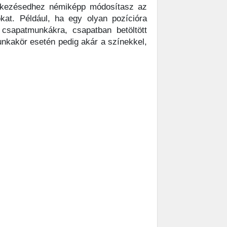
entkezésedhez némiképp módosítasz az
okat. Például, ha egy olyan pozícióra
 csapatmunkákra, csapatban betöltött
unkakör esetén pedig akár a színekkel,