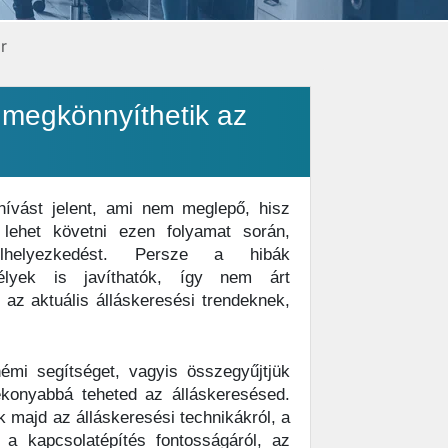
r
 megkönnyíthetik az
ívást jelent, ami nem meglepő, hisz
 lehet követni ezen folyamat során,
elhelyezkedést. Persze a hibák
élyek is javíthatók, így nem árt
i az aktuális álláskeresési trendeknek,
mi segítséget, vagyis összegyűjtjük
ékonyabbá teheted az álláskeresésed.
k majd az álláskeresési technikákról, a
, a kapcsolatépítés fontosságáról, az