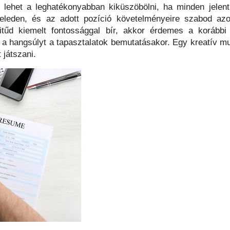
y lehet a leghatékonyabban kiküszöbölni, ha minden jel
eveleden, és az adott pozíció követelményeire szabod az
ttitűd kiemelt fontossággal bír, akkor érdemes a korábbi
i a hangsúlyt a tapasztalatok bemutatásakor. Egy kreatív m
 játszani.