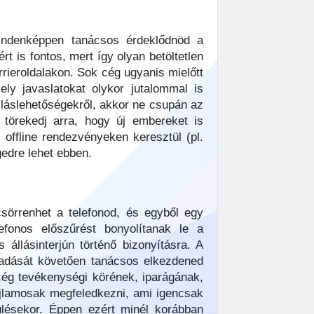
mindenképpen tanácsos érdeklődnöd a
t is fontos, mert így olyan betöltetlen
rieroldalakon. Sok cég ugyanis mielőtt
ly javaslatokat olykor jutalommal is
lláslehetőségekről, akkor ne csupán az
 törekedj arra, hogy új embereket is
ffline rendezvényeken keresztül (pl.
edre lehet ebben.
csörrenhet a telefonod, és egyből egy
efonos előszűrést bonyolítanak le a
llásinterjún történő bizonyításra. A
eadását követően tanácsos elkezdened
cég tevékenységi körének, iparágának,
 hajlamosak megfeledkezni, ami igencsak
ülésekor. Éppen ezért minél korábban