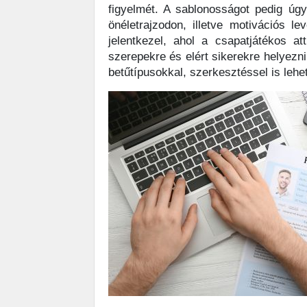
figyelmét. A sablonosságot pedig úg
önéletrajzodon, illetve motivációs l
jelentkezel, ahol a csapatjátékos a
szerepekre és elért sikerekre helyezn
betűtípusokkal, szerkesztéssel is lehet