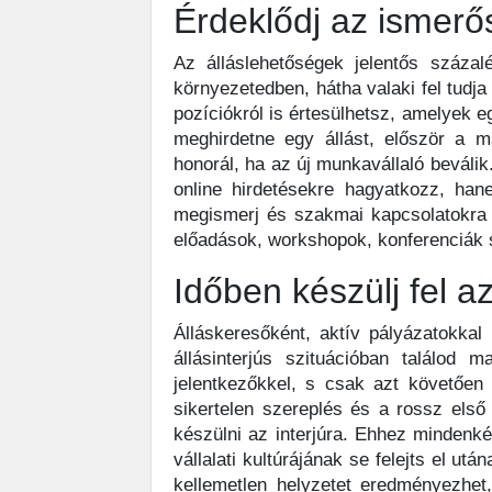
Érdeklődj az ismerős
Az álláslehetőségek jelentős száza
környezetedben, hátha valaki fel tudja
pozíciókról is értesülhetsz, amelyek 
meghirdetne egy állást, először a m
honorál, ha az új munkavállaló beválik
online hirdetésekre hagyatkozz, han
megismerj és szakmai kapcsolatokra 
előadások, workshopok, konferenciák s
Időben készülj fel az
Álláskeresőként, aktív pályázatokkal
állásinterjús szituációban találod
jelentkezőkkel, s csak azt követően
sikertelen szereplés és a rossz els
készülni az interjúra. Ehhez mindenk
vállalati kultúrájának se felejts el u
kellemetlen helyzetet eredményezhe