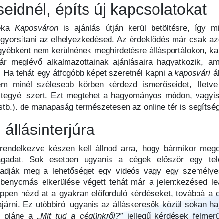
eidnél, építs új kapcsolatokat
léka
Kaposváron
is ajánlás útján kerül betöltésre, így 
 gyorsítani az elhelyezkedésed. Az érdeklődés már csak azér
egyébként nem kerülnének meghirdetésre állásportálokon, kar
ár meglévő alkalmazottainak ajánlásaira hagyatkozik, ame
. Ha tehát egy átfogóbb képet szeretnél kapni a
kaposvári
á
em minél szélesebb körben kérdezd ismerőseidet, illetve
tegyél szert. Ezt megtehet a hagyományos módon, vagyis o
tb.), de manapaság természetesen az online tér is segítség
 állásinterjúra
 rendelkezve készen kell állnod arra, hogy bármikor meg
 magadat. Sok esetben ugyanis a cégek először egy tel
 adják meg a lehetőséget egy videós vagy egy személyes á
ő benyomás elkerülése végett tehát már a jelentkezésed l
éppen nézd át a gyakran előforduló kérdéseket, továbbá a 
tánajárni. Ez utóbbiról ugyanis az álláskeresők közül sokan
t, pláne a
„Mit tud a cégünkről?”
jellegű kérdések felmer