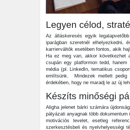
Legyen célod, strat
Az álláskeresés egyik legalapvetőbb
iparágban szeretnél elhelyezkedni,
karrierváltók esetében fontos, akik ha
Ha ez meg van, akkor következhet 
csupán egy platformon tedd, hanem ig
média (pl. LinkedIn, tematikus csopo
említsünk. Mindezek mellett pedig 
érdekében, hogy ne maradj le az új le
Készíts minőségi pá
Aligha jelenet bárki számára újdonság
pályázati anyagnak több dokumentum is 
motivációs levelet, esetleg refere
szerkesztésbeli és nyelvhelyességi 