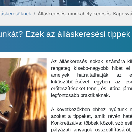
lláskeresőknek
Álláskeresés, munkahely keresés: Kaposvá
nkát? Ezek az álláskeresési tippek
Az álláskeresés sokak számára kih
rengeteg kisebb-nagyobb hibát el
amelyek hátráltathatják az 
kiküszöbölésével egyben az es
erőfeszítéseket tenni, és utána járn
legfontosabb praktikáknak.
A következőkben ehhez nyújtunk né
azokat a tippeket, amik révén hat
Konkretizálva: többek között szó esi
pályázati anyagok összeállításáról