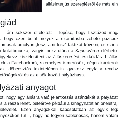
állásinterjús szereplésről és más elh
égiád
 – ám sokszor elfelejtett – lépése, hogy tisztázod mag
 és hogy ezen belül melyek a számításba vehető pozíci
jlamosak amolyan „lesz, ami lesz” taktikát követni, és szin
a kutatómunka, vagyis nézz utána a
Kaposváron
elérhető
yekezz kiszélesíteni az álláskeresési eszköztárad: állás
rtok a Facebookon), személyes ismerősök, céges karriero
az időbeosztás tekintetében is igyekezz egyfajta rendsz
hetőségekről és az elsők között pályázhass.
lyázati anyagot
ot, hogy egy állásra való jelentkezés szándékát a pályázati
a része lehet, beleértve például a kihagyhatatlan önéletraj
ncialevelet. Ezen anyagokkal kapcsolatban az egyik leg
tényezőkön túl –, hogy ne legyen sablonosak, hanem vala