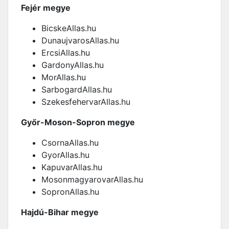
Fejér megye
BicskeAllas.hu
DunaujvarosAllas.hu
ErcsiAllas.hu
GardonyAllas.hu
MorAllas.hu
SarbogardAllas.hu
SzekesfehervarAllas.hu
Győr-Moson-Sopron megye
CsornaAllas.hu
GyorAllas.hu
KapuvarAllas.hu
MosonmagyarovarAllas.hu
SopronAllas.hu
Hajdú-Bihar megye