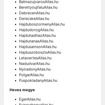
BalmazujvarosAllas.hu
BerettyoujfaluAllas.hu
DebrecenAllas.hu
DerecskeAllas.hu
HajduboszormenyAllas.hu
HajdudorogAllas.hu
HajduhadhazAllas.hu
HajdunanasAllas.hu
HajdusamsonAllas.hu
HajduszoboszloAllas.hu
LetavertesAllas.hu
NadudvarAllas.hu
NyiradonyAllas.hu
PolgarAllas.hu
PuspokladanyAllas.hu
Heves megye
EgerAllas.hu
Fuzesabonyallas.hu