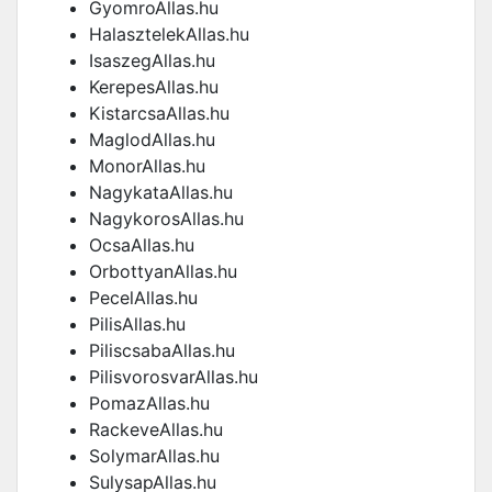
GyomroAllas.hu
HalasztelekAllas.hu
IsaszegAllas.hu
KerepesAllas.hu
KistarcsaAllas.hu
MaglodAllas.hu
MonorAllas.hu
NagykataAllas.hu
NagykorosAllas.hu
OcsaAllas.hu
OrbottyanAllas.hu
PecelAllas.hu
PilisAllas.hu
PiliscsabaAllas.hu
PilisvorosvarAllas.hu
PomazAllas.hu
RackeveAllas.hu
SolymarAllas.hu
SulysapAllas.hu