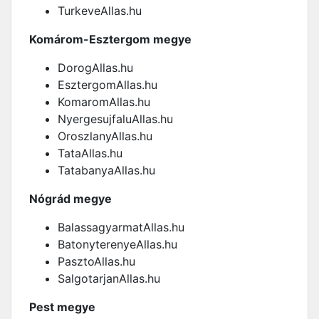
TurkeveAllas.hu
Komárom-Esztergom megye
DorogAllas.hu
EsztergomAllas.hu
KomaromAllas.hu
NyergesujfaluAllas.hu
OroszlanyAllas.hu
TataAllas.hu
TatabanyaAllas.hu
Nógrád megye
BalassagyarmatAllas.hu
BatonyterenyeAllas.hu
PasztoAllas.hu
SalgotarjanAllas.hu
Pest megye