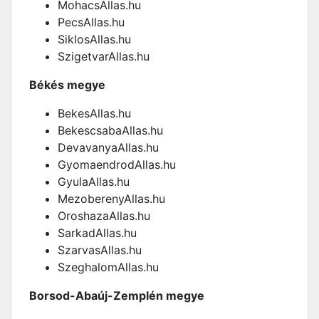
MohacsAllas.hu
PecsAllas.hu
SiklosAllas.hu
SzigetvarAllas.hu
Békés megye
BekesAllas.hu
BekescsabaAllas.hu
DevavanyaAllas.hu
GyomaendrodAllas.hu
GyulaAllas.hu
MezoberenyAllas.hu
OroshazaAllas.hu
SarkadAllas.hu
SzarvasAllas.hu
SzeghalomAllas.hu
Borsod-Abaúj-Zemplén megye