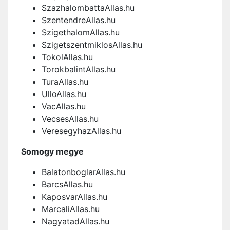
SzazhalombattaAllas.hu
SzentendreAllas.hu
SzigethalomAllas.hu
SzigetszentmiklosAllas.hu
TokolAllas.hu
TorokbalintAllas.hu
TuraAllas.hu
UlloAllas.hu
VacAllas.hu
VecsesAllas.hu
VeresegyhazAllas.hu
Somogy megye
BalatonboglarAllas.hu
BarcsAllas.hu
KaposvarAllas.hu
MarcaliAllas.hu
NagyatadAllas.hu