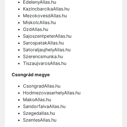
EdelenyAllas.hu
KazincbarcikaAllas.hu
MezokovesdAllas.hu
MiskolcAllas.hu
OzdAllas.hu
SajoszentpeterAllas.hu
SarospatakAllas.hu
SatoraljaujhelyAllas.hu
Szerencsmunka.hu
TiszaujvarosAllas.hu
Csongrád megye
CsongradAllas.hu
HodmezovasarhelyAllas.hu
MakoAllas.hu
SandorfalvaAllas.hu
Szegedallas.hu
SzentesAllas.hu