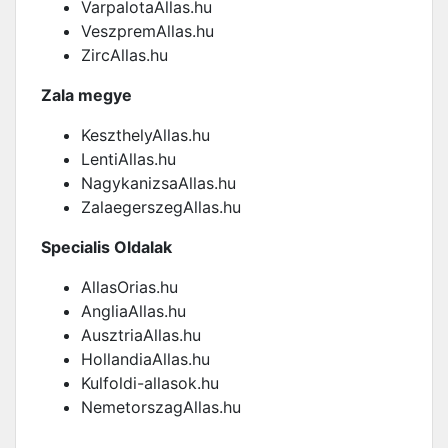
VarpalotaAllas.hu
VeszpremAllas.hu
ZircAllas.hu
Zala megye
KeszthelyAllas.hu
LentiAllas.hu
NagykanizsaAllas.hu
ZalaegerszegAllas.hu
Specialis Oldalak
AllasOrias.hu
AngliaAllas.hu
AusztriaAllas.hu
HollandiaAllas.hu
Kulfoldi-allasok.hu
NemetorszagAllas.hu