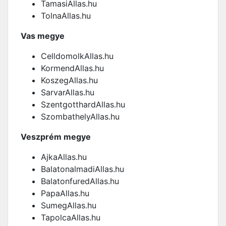
TamasiAllas.hu
TolnaAllas.hu
Vas megye
CelldomolkAllas.hu
KormendAllas.hu
KoszegAllas.hu
SarvarAllas.hu
SzentgotthardAllas.hu
SzombathelyAllas.hu
Veszprém megye
AjkaAllas.hu
BalatonalmadiAllas.hu
BalatonfuredAllas.hu
PapaAllas.hu
SumegAllas.hu
TapolcaAllas.hu