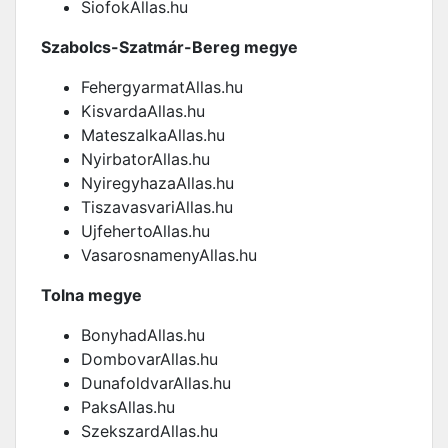
SiofokAllas.hu
Szabolcs-Szatmár-Bereg megye
FehergyarmatAllas.hu
KisvardaAllas.hu
MateszalkaAllas.hu
NyirbatorAllas.hu
NyiregyhazaAllas.hu
TiszavasvariAllas.hu
UjfehertoAllas.hu
VasarosnamenyAllas.hu
Tolna megye
BonyhadAllas.hu
DombovarAllas.hu
DunafoldvarAllas.hu
PaksAllas.hu
SzekszardAllas.hu