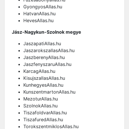
GyongyosAllas.hu
HatvanAllas.hu
HevesAllas.hu
Jász-Nagykun-Szolnok megye
JaszapatiAllas.hu
JaszarokszallasAllas.hu
JaszberenyAllas.hu
JaszfenyszaruAllas.hu
KarcagAllas.hu
KisujszallasAllas.hu
KunhegyesAllas.hu
KunszentmartonAllas.hu
MezoturAllas.hu
SzolnokAllas.hu
TiszafoldvarAllas.hu
TiszafuredAllas.hu
TorokszentmiklosAllas.hu