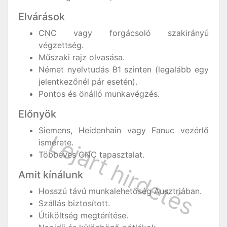
Elvárások
CNC vagy forgácsoló szakirányú
végzettség.
Műszaki rajz olvasása.
Német nyelvtudás B1 szinten (legalább egy
jelentkezőnél pár esetén).
Pontos és önálló munkavégzés.
Előnyök
Siemens, Heidenhain vagy Fanuc vezérlő
ismerete.
Többéves CNC tapasztalat.
Amit kínálunk
Hosszú távú munkalehetőség Ausztriában.
Szállás biztosított.
Útiköltség megtérítése.