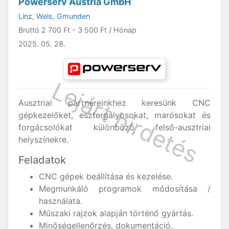
Powerserv Austria GmbH
Linz
,
Wels
,
Gmunden
Bruttó
2 700 Ft
-
3 500 Ft
/ Hónap
2025. 05. 28.
Ausztriai partnereinkhez keresünk CNC
gépkezelőket, esztergályosokat, marósokat és
forgácsolókat különböző felső-ausztriai
helyszínekre.
Feladatok
CNC gépek beállítása és kezelése.
Megmunkáló programok módosítása /
használata.
Műszaki rajzok alapján történő gyártás.
Minőségellenőrzés, dokumentáció.