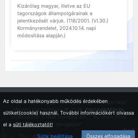
Kizárólag magyar, illetve az EU
tagországok állampolgárainak a
jelentkezését várjuk. (118/2001. (VI.30.)
Kormányrendelet, 2024.10.14. napi
módosítása alapján.)
Az oldal a hatékonyabb működés érdekében
"Kaposvár, Somogy vármegyei régió állásportálja"
Minden jog fentartva © 2026.
KaposvarAllas.hu
sütiket(cookie) használ. További információkért olvassa
Üzemeltető: IT-Nav Hungary Kft. | "Az elsők közé
navigáljuk!"
el a
süti tájékoztatót!
Sütik beállítása
Összes elfogadása