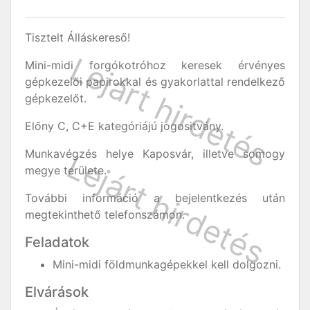
Tisztelt Álláskereső!
Mini-midi forgókotróhoz keresek érvényes
gépkezelői papirokkal és gyakorlattal rendelkező
gépkezelőt.
Előny C, C+E kategóriájú jogositvány.
Munkavégzés helye Kaposvár, illetve somogy
megye területe.
További információ a bejelentkezés után
megtekinthető telefonszámon.
Feladatok
Mini-midi földmunkagépekkel kell dolgozni.
Elvárások