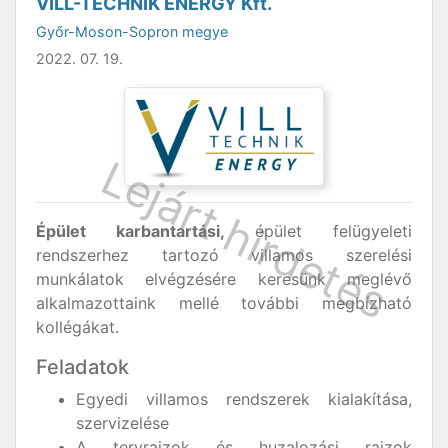
VILL-TECHNIK ENERGY Kft.
Győr-Moson-Sopron megye
2022. 07. 19.
Épület karbantartási,
épület felügyeleti
rendszerhez tartozó villamos szerelési
munkálatok elvégzésére keresünk meglévő
alkalmazottaink mellé további megbízható
kollégákat.
Feladatok
Egyedi villamos rendszerek kialakítása,
szervizelése
A tervrajzok és huzalozási rajzok