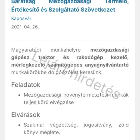
Barátság Mezőgazdasági Termelő,
Értékesítő és Szolgáltató Szövetkezet
Kaposvár
2021. 04. 26.
Magyaratádi munkahelyre
mezőgazdasági
gépész, traktor és rakodógép kezelő,
mérlegkezelő számítógépes anyagnyilvántartó
munkakörökbe dolgóózókat keresünk.
Feladatok
Mezőgazdasági növénytermesztési munkák
teljes körű elvégzése
Elvárások
Szakmai végzettség, jogosítvány, zöld
könyv megléte.