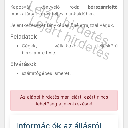
Kaposvári könyvelő iroda
bérszámfejtő
munkatársat keres teljes munkaidőben.
Jelentkezéseket fényképes önéletrajzzal várjuk.
Feladatok
Cégek, vállalkozók teljeskörű
bérszámfejtése.
Elvárások
számítógépes ismeret,
Az alábbi hirdetés már lejárt, ezért nincs
lehetőség a jelentkezésre!
Információk az állásról