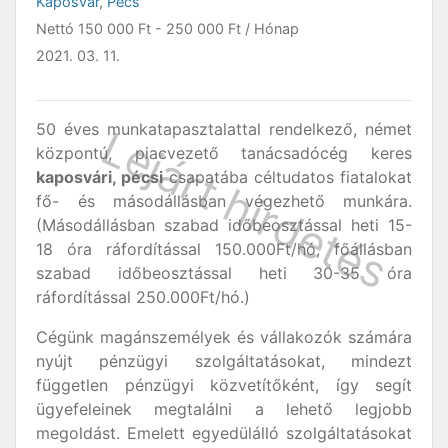
Kaposvár
,
Pécs
Nettó
150 000 Ft
-
250 000 Ft
/ Hónap
2021. 03. 11.
50 éves munkatapasztalattal rendelkező, német
központú, piacvezető tanácsadócég keres
kaposvári, pécsi
csapatába céltudatos fiatalokat
fő- és másodállásban végezhető munkára.
(Másodállásban szabad időbeosztással heti 15-
18 óra ráfordítással 150.000Ft/hó, főállásban
szabad időbeosztással heti 30-35 óra
ráfordítással 250.000Ft/hó.)
Cégünk magánszemélyek és vállakozók számára
nyújt pénzügyi szolgáltatásokat, mindezt
független pénzügyi közvetítőként, így segít
ügyefeleinek megtalálni a lehető legjobb
megoldást. Emelett egyedülálló szolgáltatásokat