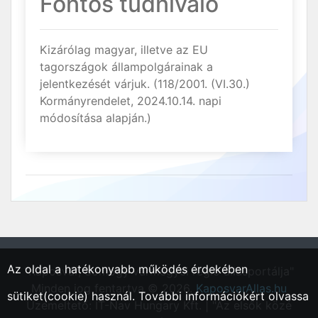
Fontos tudnivaló
Kizárólag magyar, illetve az EU
tagországok állampolgárainak a
jelentkezését várjuk. (118/2001. (VI.30.)
Kormányrendelet, 2024.10.14. napi
módosítása alapján.)
Az oldal a hatékonyabb működés érdekében
"Kaposvár, Somogy vármegyei régió állásportálja"
Minden jog fentartva © 2026.
KaposvarAllas.hu
sütiket(cookie) használ. További információkért olvassa
Üzemeltető: IT-Nav Hungary Kft. | "Az elsők közé