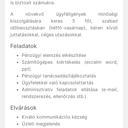
is biztosít számukra.
A növekvő ügyféligények minőségi
kiszolgálására keres 5 főt, szabad
időbeosztásban (hétfő-vasárnap), béren kívüli
juttatásokkal, céges utazásokkal.
Feladatok
Pénzügyi elemzés elkészítése
Számítógépes kiértékelés (excelm word,
ppt)
Pénzügyi tanácsadás/tájékoztatás
Ügyfelekkel való kapcsolattartás
Adminisztratív feladatok ellátása (e-mail,
rendszerezés, ellenőrzés stb.)
Elvárások
Kiváló kommunikációs kézség
Üzleti megjelenés