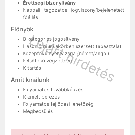
Érettségi bizonyítvány
Nappali tagozatos jogviszony/bejelenetett
főállás
Előnyök
B kategóriás jogosítvány
Hasonló munkakörben szerzett tapasztalat
Közepfokú nyelvvizsga (német/angol)
Felsőfokú végzettség
Kitartás
Amit kínálunk
Folyamatos továbbképzés
Kiemelt bérezés
Folyamatos fejlődési lehetőség
Megbecsülés