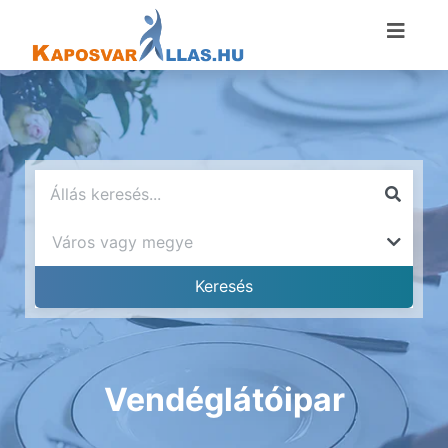
Vendéglátóipar