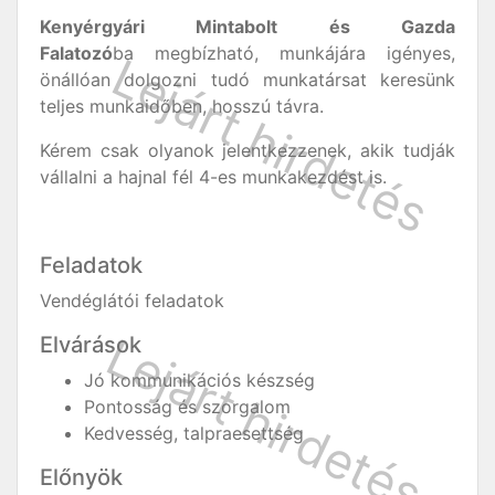
Kenyérgyári Mintabolt és Gazda
Falatozó
ba megbízható, munkájára igényes,
önállóan dolgozni tudó munkatársat keresünk
teljes munkaidőben, hosszú távra.
Kérem csak olyanok jelentkezzenek, akik tudják
vállalni a hajnal fél 4-es munkakezdést is.
Feladatok
Vendéglátói feladatok
Elvárások
Jó kommunikációs készség
Pontosság és szorgalom
Kedvesség, talpraesettség
Előnyök