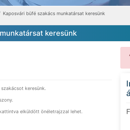
Kaposvári büfé szakács munkatársat keresünk
 munkatársat keresünk
 szakácsot keresünk.
á
szony.
F
ttintva elküldött önéletrajzzal lehet.