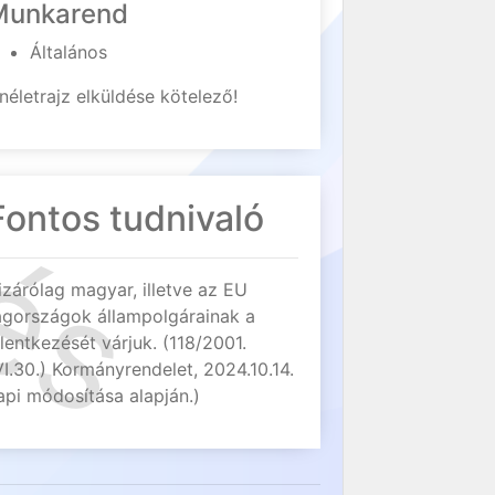
Munkarend
Általános
néletrajz elküldése kötelező!
Fontos tudnivaló
izárólag magyar, illetve az EU
agországok állampolgárainak a
elentkezését várjuk. (118/2001.
VI.30.) Kormányrendelet, 2024.10.14.
api módosítása alapján.)