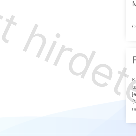
Ö
K
t
j
(
n