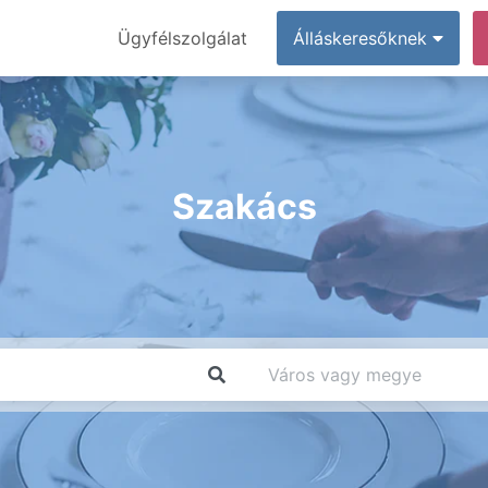
Ügyfélszolgálat
Álláskeresőknek
Szakács