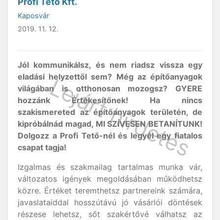
Profi Tető Kft.
Kaposvár
2019. 11. 12.
Jól kommunikálsz, és nem riadsz vissza egy
eladási helyzettől sem? Még az építőanyagok
világában is otthonosan mozogsz? GYERE
hozzánk Értékesítőnek! Ha nincs
szakismereted az építőanyagok területén, de
kipróbálnád magad, MI SZÍVESEN BETANÍTUNK!
Dolgozz a Profi Tető-nél és legyél egy fiatalos
csapat tagja!
Izgalmas és szakmailag tartalmas munka vár,
változatos igények megoldásában működhetsz
közre. Értéket teremthetsz partnereink számára,
javaslataiddal hosszútávú jó vásárlói döntések
részese lehetsz, sőt szakértővé válhatsz az