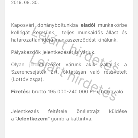
2019. 08. 30.
Kaposvári dohányboltunkba
eladói
munkakörbe
kollégát keresünk, teljes munkaidős állást és
határozatlan idejű munkaszerződést kínálunk.
Pályakezdők jelentkezését is várjuk.
Olyan jelentkezőket várunk akik vállalják a
Szerencsejáték Zrt. oktatásán való részvételt
(Lottóvizsga).
Fizetés:
bruttó 195.000-240.000 Ft + borravaló
Jelentkezés feltétele önéletrajz küldése
a
"Jelentkezem"
gombra kattintva.